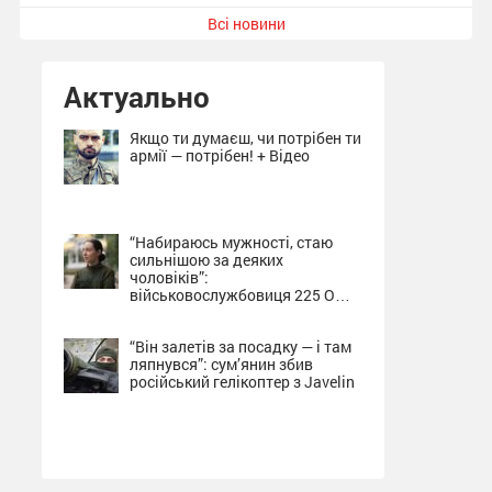
Всі новини
Актуально
Якщо ти думаєш, чи потрібен ти
армії — потрібен! + Відео
“Набираюсь мужності, стаю
сильнішою за деяких
чоловіків”:
військовослужбовиця 225 ОШП
про службу на Сумщині + Відео
“Він залетів за посадку — і там
ляпнувся”: сум’янин збив
російський гелікоптер з Javelin