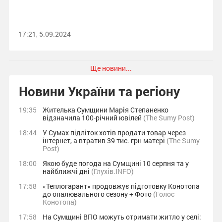
17:21, 5.09.2024
Ще новини...
Новини України та регіону
19:35
Жителька Сумщини Марія Степаненко
відзначила 100-річний ювілей
(The Sumy Post)
18:44
У Сумах підліток хотів продати товар через
інтернет, а втратив 39 тис. грн матері
(The Sumy
Post)
18:00
Якою буде погода на Сумщині 10 серпня та у
найближчі дні
(Глухів.INFO)
17:58
«Теплогарант» продовжує підготовку Конотопа
до опалювального сезону + Фото
(Голос
Конотопа)
17:58
На Сумщині ВПО можуть отримати житло у селі: