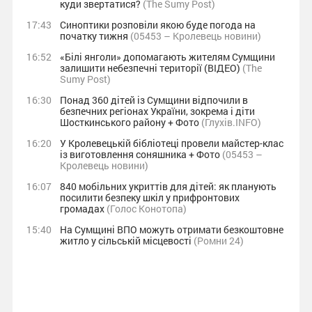
куди звертатися?
(The Sumy Post)
17:43
Синоптики розповіли якою буде погода на
початку тижня
(05453 – Кролевець новини)
16:52
«Білі янголи» допомагають жителям Сумщини
залишити небезпечні території (ВІДЕО)
(The
Sumy Post)
16:30
Понад 360 дітей із Сумщини відпочили в
безпечних регіонах України, зокрема і діти
Шосткинського району + Фото
(Глухів.INFO)
16:20
У Кролевецькій бібліотеці провели майстер-клас
із виготовлення соняшника + Фото
(05453 –
Кролевець новини)
16:07
840 мобільних укриттів для дітей: як планують
посилити безпеку шкіл у прифронтових
громадах
(Голос Конотопа)
15:40
На Сумщині ВПО можуть отримати безкоштовне
житло у сільській місцевості
(Ромни 24)