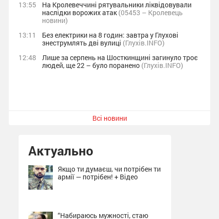
13:55
На Кролевеччині рятувальники ліквідовували
наслідки ворожих атак
(05453 – Кролевець
новини)
13:11
Без електрики на 8 годин: завтра у Глухові
знеструмлять дві вулиці
(Глухів.INFO)
12:48
Лише за серпень на Шосткинщині загинуло троє
людей, ще 22 – було поранено
(Глухів.INFO)
Всі новини
Актуально
Якщо ти думаєш, чи потрібен ти
армії — потрібен! + Відео
“Набираюсь мужності, стаю