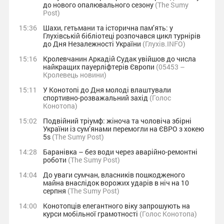
до нового опалювального сезону
(The Sumy
Post)
15:36
Шахи, гетьмани та історична пам’ять: у
Глухівській бібліотеці розпочався цикл турнірів
до Дня Незалежності України
(Глухів.INFO)
15:16
Кролевчанин Аркадій Судак увійшов до числа
найкращих пауерліфтерів Європи
(05453 –
Кролевець новини)
15:11
У Конотопі до Дня молоді влаштували
спортивно-розважальний захід
(Голос
Конотопа)
15:02
Подвійний тріумф: жіноча та чоловіча збірні
України із сум’янами перемогли на ЄВРО з хокею
5s
(The Sumy Post)
14:28
Баранівка – без води через аварійно-ремонтні
роботи
(The Sumy Post)
14:04
До уваги сумчан, власників пошкодженого
майна внаслідок ворожих ударів в ніч на 10
серпня
(The Sumy Post)
14:00
Конотопців елегантного віку запрошують на
курси мобільної грамотності
(Голос Конотопа)