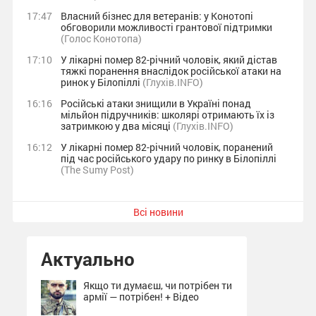
17:47
Власний бізнес для ветеранів: у Конотопі
обговорили можливості грантової підтримки
(Голос Конотопа)
17:10
У лікарні помер 82-річний чоловік, який дістав
тяжкі поранення внаслідок російської атаки на
ринок у Білопіллі
(Глухів.INFO)
16:16
Російські атаки знищили в Україні понад
мільйон підручників: школярі отримають їх із
затримкою у два місяці
(Глухів.INFO)
16:12
У лікарні помер 82-річний чоловік, поранений
під час російського удару по ринку в Білопіллі
(The Sumy Post)
Всі новини
Актуально
Якщо ти думаєш, чи потрібен ти
армії — потрібен! + Відео