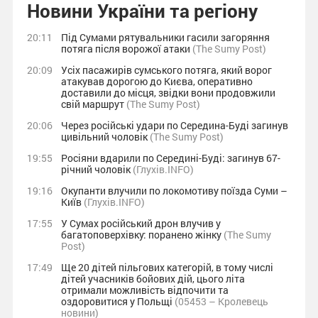
Новини України та регіону
20:11
Під Сумами рятувальники гасили загоряння
потяга після ворожої атаки
(The Sumy Post)
20:09
Усіх пасажирів сумського потяга, який ворог
атакував дорогою до Києва, оперативно
доставили до місця, звідки вони продовжили
свій маршрут
(The Sumy Post)
20:06
Через російські удари по Середина-Буді загинув
цивільний чоловік
(The Sumy Post)
19:55
Росіяни вдарили по Середині-Буді: загинув 67-
річний чоловік
(Глухів.INFO)
19:16
Окупанти влучили по локомотиву поїзда Суми –
Київ
(Глухів.INFO)
17:55
У Сумах російський дрон влучив у
багатоповерхівку: поранено жінку
(The Sumy
Post)
17:49
Ще 20 дітей пільгових категорій, в тому числі
дітей учасників бойових дій, цього літа
отримали можливість відпочити та
оздоровитися у Польщі
(05453 – Кролевець
новини)