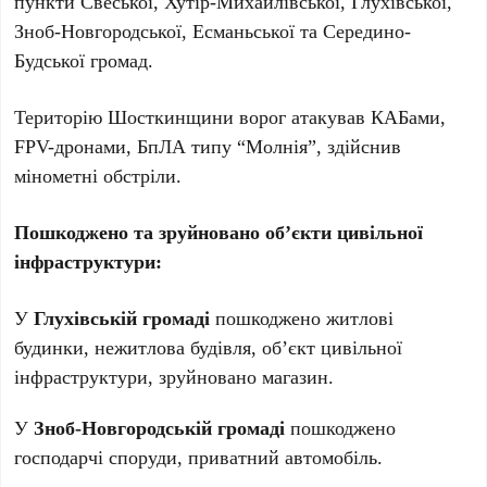
пункти Свеської, Хутір-Михайлівської, Глухівської,
Зноб-Новгородської, Есманьської та Середино-
Будської громад.
Територію Шосткинщини ворог атакував КАБами,
FPV-дронами, БпЛА типу “Молнія”, здійснив
мінометні обстріли.
Пошкоджено та зруйновано об’єкти цивільної
інфраструктури:
У
Глухівській громаді
пошкоджено житлові
будинки, нежитлова будівля, об’єкт цивільної
інфраструктури, зруйновано магазин.
У
Зноб-Новгородській громаді
пошкоджено
господарчі споруди, приватний автомобіль.