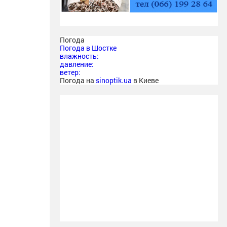
Погода
Погода в
Шостке
влажность:
давление:
ветер:
Погода на
sinoptik.ua
в Киеве