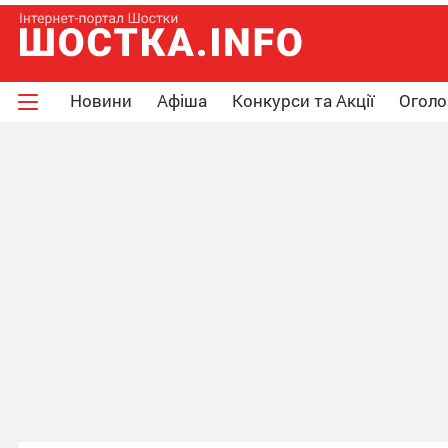
Новини
Афіша
Конкурси та Акції
Огол