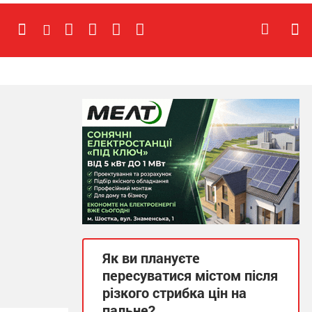
Як ви плануєте
пересуватися містом після
різкого стрибка цін на
пальне?