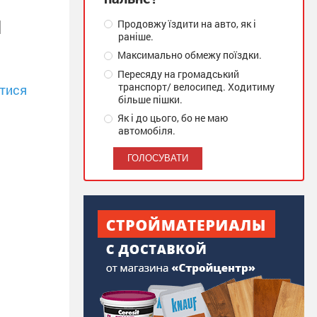
и
Продовжу їздити на авто, як і
раніше.
Максимально обмежу поїздки.
Пересяду на громадський
транспорт/ велосипед. Ходитиму
тися
більше пішки.
Як і до цього, бо не маю
автомобіля.