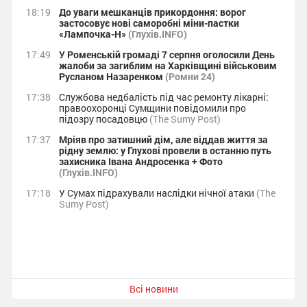
18:19
До уваги мешканців прикордоння: ворог
застосовує нові саморобні міни-пастки
«Лампочка-Н»
(Глухів.INFO)
17:49
У Роменській громаді 7 серпня оголосили День
жалоби за загиблим на Харківщині військовим
Русланом Назаренком
(Ромни 24)
17:38
Службова недбалість під час ремонту лікарні:
правоохоронці Сумщини повідомили про
підозру посадовцю
(The Sumy Post)
17:37
Мріяв про затишний дім, але віддав життя за
рідну землю: у Глухові провели в останню путь
захисника Івана Андросенка + Фото
(Глухів.INFO)
17:18
У Сумах підрахували наслідки нічної атаки
(The
Sumy Post)
Всі новини