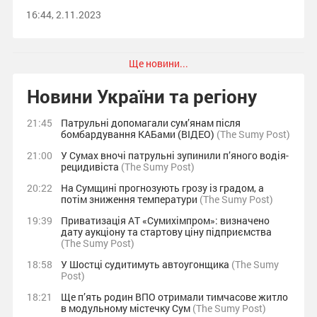
16:44, 2.11.2023
Ще новини...
Новини України та регіону
21:45
Патрульні допомагали сум’янам після
бомбардування КАБами (ВІДЕО)
(The Sumy Post)
21:00
У Сумах вночі патрульні зупинили п’яного водія-
рецидивіста
(The Sumy Post)
20:22
На Сумщині прогнозують грозу із градом, а
потім зниження температури
(The Sumy Post)
19:39
Приватизація АТ «Сумихімпром»: визначено
дату аукціону та стартову ціну підприємства
(The Sumy Post)
18:58
У Шостці судитимуть автоугонщика
(The Sumy
Post)
18:21
Ще п’ять родин ВПО отримали тимчасове житло
в модульному містечку Сум
(The Sumy Post)