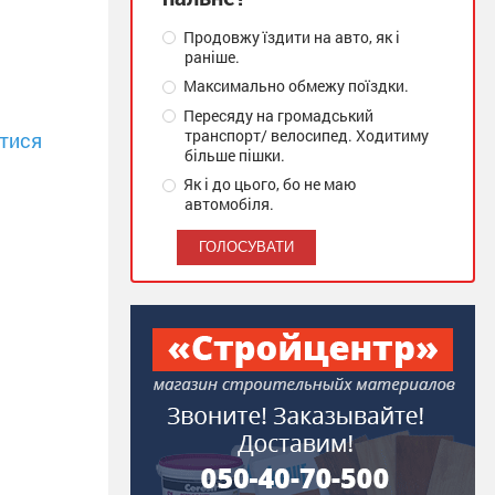
Продовжу їздити на авто, як і
раніше.
Максимально обмежу поїздки.
Пересяду на громадський
транспорт/ велосипед. Ходитиму
тися
більше пішки.
Як і до цього, бо не маю
автомобіля.