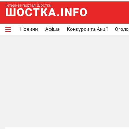
Новини
Афіша
Конкурси та Акції
Огол