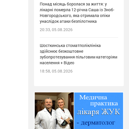
Понад місяць боролася за життя: у
лікарні померла 12-річна Саша із Зноб-
Новгородського, яка отримала опіки
унаслідок атаки безпілотника
20:33, 05.08.2026
Шосткинська стоматполіклініка
здійснює безкоштовне
зубопротезування пільговим категоріям
населення + Відео
18:58, 05.08.2026