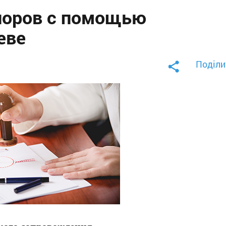
поров с помощью
еве
Поділи