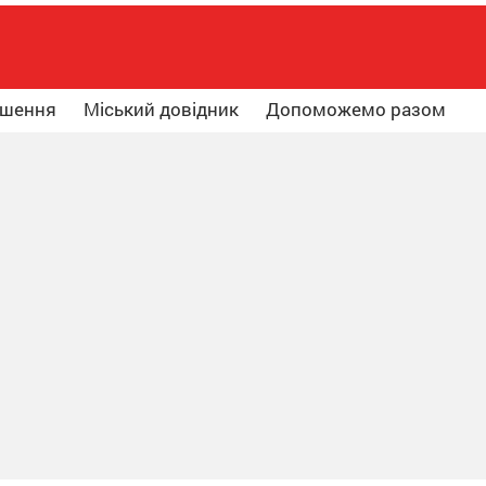
ошення
Міський довідник
Допоможемо разом