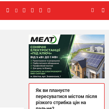
Як ви плануєте
пересуватися містом після
різкого стрибка цін на
пальне?