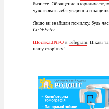
бизнесе. Обращение в юридическую
чувствовать себя уверенно и защищ
Якщо ви знайшли помилку, будь ласк
Ctrl+Enter
.
Шостка.INFO
в
Telegram
. Цікаві т
нашу
сторінку
!