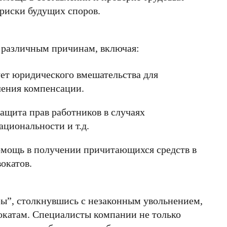
риски будущих споров.
о различным причинам, включая:
ует юридического вмешательства для
чения компенсации.
ащита прав работников в случаях
ациональности и т.д.
омощь в получении причитающихся средств в
окатов.
ры”, столкнувшись с незаконным увольнением,
окатам. Специалисты компании не только