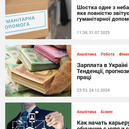
Шостка одне з неба
яке повністю звіту
гуманітарної допом
11:39, 31.07.2025
Аналітика
Робота
Фіна
Зарплата в Україні
Тенденції, прогнози
праці
23:53, 24.12.2024
Аналітика
Бізнес
Как начать карьер
обучение с нуля и