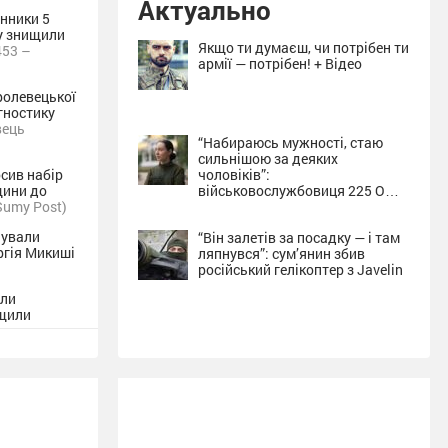
Актуально
нники 5
у знищили
Якщо ти думаєш, чи потрібен ти
453 –
армії — потрібен! + Відео
ролевецької
гностику
вець
“Набираюсь мужності, стаю
сильнішою за деяких
сив набір
чоловіків”:
щини до
військовослужбовиця 225 ОШП
Sumy Post)
про службу на Сумщині + Відео
нували
“Він залетів за посадку — і там
ргія Микиші
ляпнувся”: сум’янин збив
російський гелікоптер з Javelin
іли
ищили
ожих
ного удару
ьської
ріляв з
селених