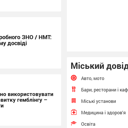
пунктів
(Глухів.INFO)
робного ЗНО / НМТ:
му досвіді
Міський дові
Авто, мото
Бари, ресторани і ка
бно використовувати
звитку гемблінгу –
Міські установи
ти
Медицина і здоров'я
Освіта