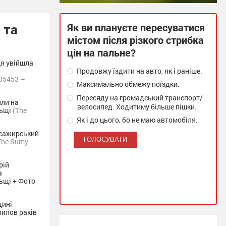
 та
Як ви плануєте пересуватися
містом після різкого стрибка
цін на пальне?
ця увійшла
Продовжу їздити на авто, як і раніше.
05453 –
Максимально обмежу поїздки.
Пересяду на громадський транспорт/
ли на
велосипед. Ходитиму більше пішки.
льщі
(The
Як і до цього, бо не маю автомобіля.
асажирський
The Sumy
рій
а
ьщі + Фото
щині
вилов раків