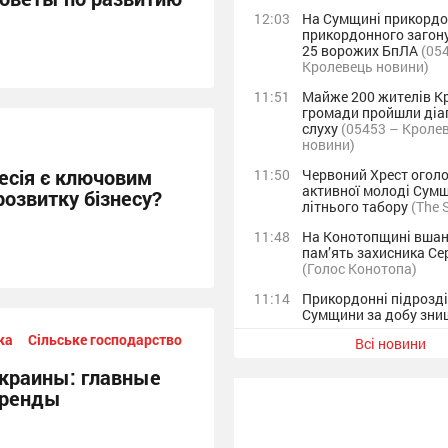
12:03
На Сумщині прикордо
прикордонного загон
25 ворожих БпЛА
(05
Кролевець новини)
11:51
Майже 200 жителів К
громади пройшли діа
слуху
(05453 – Кроле
новини)
сесія є ключовим
11:50
Червоний Хрест оголо
активної молоді Сум
розвитку бізнесу?
літнього табору
(The 
11:48
На Конотопщині вша
пам’ять захисника Се
(Голос Конотопа)
11:14
Прикордонні підрозд
Сумщини за добу зн
дев’ять десятків вор
ка
Сільське господарство
Всі новини
безпілотників + Відео
(Глухів.INFO)
Украины: главные
10:20
Ворог завдав авіацій
тренды
по двом селам Есман
громади, а також обст
артилерії ще п’ять на