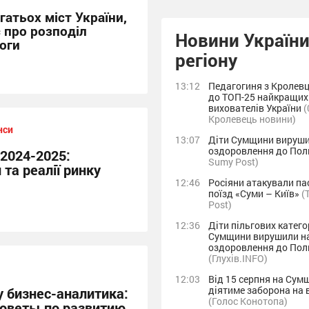
гатьох міст України,
є про розподіл
Новини України
оги
регіону
13:12
Педагогиня з Кролев
до ТОП-25 найкращих
вихователів України
(
Кролевець новини)
нси
13:07
Діти Сумщини вируши
оздоровлення до По
 2024-2025:
Sumy Post)
 та реалії ринку
12:46
Росіяни атакували п
поїзд «Суми – Київ»
(
Post)
12:36
Діти пільгових катего
Сумщини вирушили н
оздоровлення до Пол
(Глухів.INFO)
12:03
Від 15 серпня на Сум
діятиме заборона на 
у бизнес-аналитика:
(Голос Конотопа)
 советы по развитию