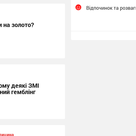
Відпочинок та розваг
и на золото?
ому деякі ЗМІ
ний гемблінг
дицина