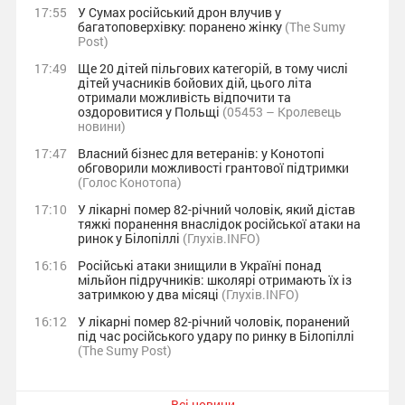
17:55
У Сумах російський дрон влучив у
багатоповерхівку: поранено жінку
(The Sumy
Post)
17:49
Ще 20 дітей пільгових категорій, в тому числі
дітей учасників бойових дій, цього літа
отримали можливість відпочити та
оздоровитися у Польщі
(05453 – Кролевець
новини)
17:47
Власний бізнес для ветеранів: у Конотопі
обговорили можливості грантової підтримки
(Голос Конотопа)
17:10
У лікарні помер 82-річний чоловік, який дістав
тяжкі поранення внаслідок російської атаки на
ринок у Білопіллі
(Глухів.INFO)
16:16
Російські атаки знищили в Україні понад
мільйон підручників: школярі отримають їх із
затримкою у два місяці
(Глухів.INFO)
16:12
У лікарні помер 82-річний чоловік, поранений
під час російського удару по ринку в Білопіллі
(The Sumy Post)
Всі новини