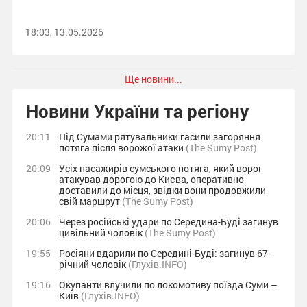
18:03, 13.05.2026
Ще новини...
Новини України та регіону
20:11
Під Сумами рятувальники гасили загоряння
потяга після ворожої атаки
(The Sumy Post)
20:09
Усіх пасажирів сумського потяга, який ворог
атакував дорогою до Києва, оперативно
доставили до місця, звідки вони продовжили
свій маршрут
(The Sumy Post)
20:06
Через російські удари по Середина-Буді загинув
цивільний чоловік
(The Sumy Post)
19:55
Росіяни вдарили по Середині-Буді: загинув 67-
річний чоловік
(Глухів.INFO)
19:16
Окупанти влучили по локомотиву поїзда Суми –
Київ
(Глухів.INFO)