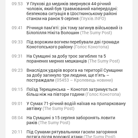
09:53
У Глухові до медиків звернувся 44-річний
чоловік, який був травмований напередодні:
безпекова ситуація в Шосткинському районі
станом на ранок 9 серпня
(Глухів.INFO)
09:41
Річниця пам’яті: рік тому загинув військовий із
Білопілля Нікіта Волошин
(The Sumy Post)
09:33
Під ворожим вогнем перебували дві громади
Конотопського району
(Голос Конотопа)
09:31
На Сумщині за добу троє загиблих та 5
поранених мирних мешканців
(The Sumy Post)
09:23
Внаслідок ударів ворога на території Сумщини
за добу загинуло три людини, ще п’ять –
постраждали
(05453 – Кролевець новини)
09:15
Поїзд Терещенська – Конотоп затримується
більш ніж на півтори години
(Голос Конотопа)
09:01
У Сумах 71-річний водій наїхав на припарковану
автівку
(The Sumy Post)
08:04
На Сумщині з 15 серпня заборонять ловити
раків
(The Sumy Post)
20:11
Під Сумами рятувальники гасили загоряння
потяга після ворожої атаки
(The Sumy Post)