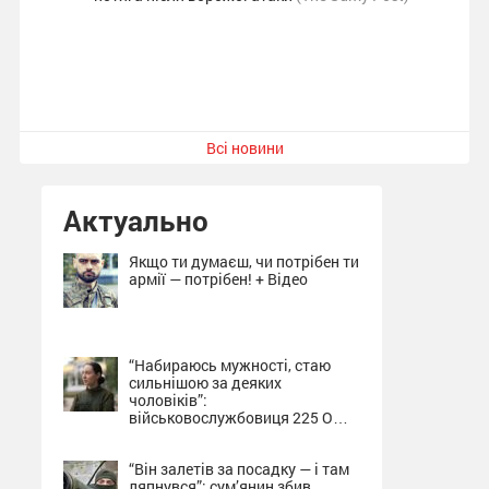
Всі новини
Актуально
Якщо ти думаєш, чи потрібен ти
армії — потрібен! + Відео
“Набираюсь мужності, стаю
сильнішою за деяких
чоловіків”:
військовослужбовиця 225 ОШП
про службу на Сумщині + Відео
“Він залетів за посадку — і там
ляпнувся”: сум’янин збив