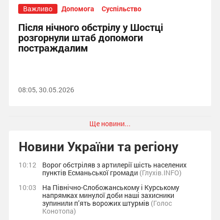
Важливо
Допомога
Суспільство
Після нічного обстрілу у Шостці
розгорнули штаб допомоги
постраждалим
08:05, 30.05.2026
Ще новини...
Новини України та регіону
10:12
Ворог обстріляв з артилерії шість населених
пунктів Есманьської громади
(Глухів.INFO)
10:03
На Північно-Слобожанському і Курському
напрямках минулої доби наші захисники
зупинили п’ять ворожих штурмів
(Голос
Конотопа)