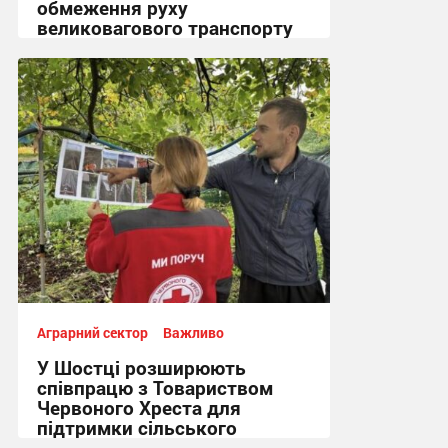
обмеження руху
великовагового транспорту
18:51, 3.08.2026
Аграрний сектор
Важливо
У Шостці розширюють
співпрацю з Товариством
Червоного Хреста для
підтримки сільського
населення + Відео