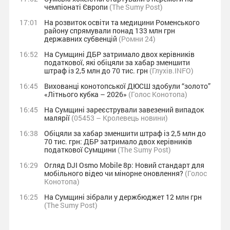
чемпіонаті Європи
(The Sumy Post)
17:01
На розвиток освіти та медицини Роменського
району спрямували понад 133 млн грн
державних субвенцій
(Ромни 24)
16:52
На Сумщині ДБР затримало двох керівників
податкової, які обіцяли за хабар зменшити
штраф із 2,5 млн до 70 тис. грн
(Глухів.INFO)
16:45
Вихованці конотопської ДЮСШ здобули “золото”
«Літнього кубка – 2026»
(Голос Конотопа)
16:45
На Сумщині зареєстрували завезений випадок
малярії
(05453 – Кролевець новини)
16:38
Обіцяли за хабар зменшити штраф із 2,5 млн до
70 тис. грн: ДБР затримало двох керівників
податкової Сумщини
(The Sumy Post)
16:29
Огляд DJI Osmo Mobile 8p: Новий стандарт для
мобільного відео чи мінорне оновлення?
(Голос
Конотопа)
16:25
На Сумщині зібрали у держбюджет 12 млн грн
(The Sumy Post)