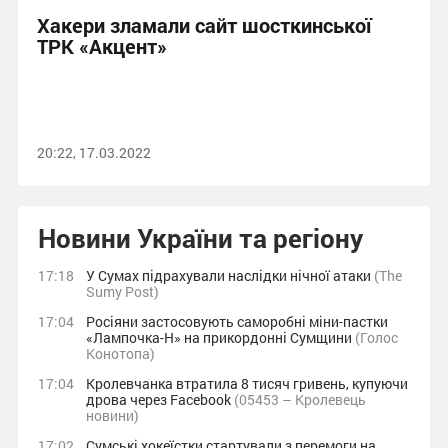
Хакери зламали сайт шосткинської
ТРК «Акцент»
20:22, 17.03.2022
Новини України та регіону
17:18
У Сумах підрахували наслідки нічної атаки
(The
Sumy Post)
17:04
Росіяни застосовують саморобні міни-пастки
«Лампочка-Н» на прикордонні Сумщини
(Голос
Конотопа)
17:04
Кролевчанка втратила 8 тисяч гривень, купуючи
дрова через Facebook
(05453 – Кролевець
новини)
17:02
Сумські хокеїстки стартували з перемоги на