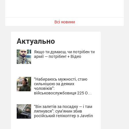
Всі новини
Актуально
Якщо ти думаєш, чи потрібен ти
армії — потрібен! + Відео
“Набираюсь мужності, стаю
сильнішою за деяких
чоловіків”:
військовослужбовиця 225 ОШП
про службу на Сумщині + Відео
“Він залетів за посадку — і там
ляпнувся”: сум’янин збив
російський гелікоптер з Javelin