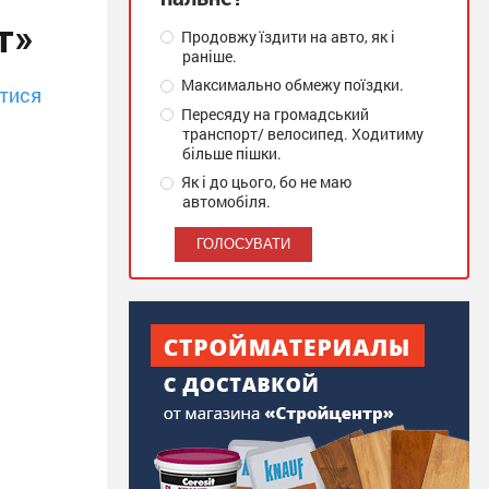
т»
Продовжу їздити на авто, як і
раніше.
Максимально обмежу поїздки.
тися
Пересяду на громадський
транспорт/ велосипед. Ходитиму
більше пішки.
Як і до цього, бо не маю
автомобіля.