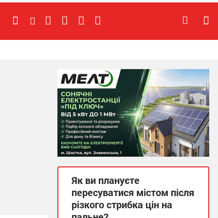
Як ви плануєте
пересуватися містом після
різкого стрибка цін на
пальне?