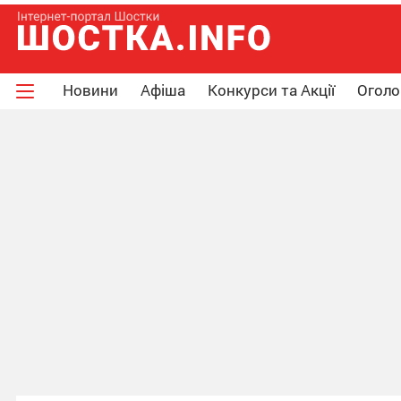
Новини
Афіша
Конкурси та Акції
Огол