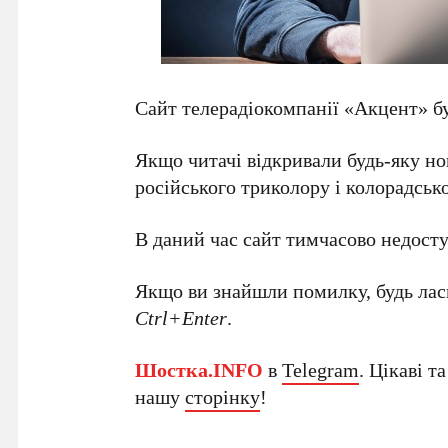
Сайт телерадіокомпанії «Акцент» бу
Якщо читачі відкривали будь-яку но
російського триколору і колорадсько
В даний час сайт тимчасово недост
Якщо ви знайшли помилку, будь ласк
Ctrl+Enter
.
Шостка.INFO
в
Telegram
. Цікаві т
нашу
сторінку
!