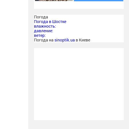
Погода
Погода в
Шостке
влажность:
давление:
ветер:
Погода на
sinoptik.ua
в Киеве