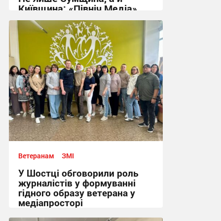
Київщина: «Північ Медіа»
розширює мережу новинних
сайтів
18:23, 16.06.2026
Ветеранам
ЗМІ
У Шостці обговорили роль
журналістів у формуванні
гідного образу ветерана у
медіапросторі