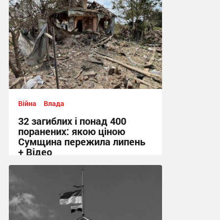
Війна
Влада
32 загиблих і понад 400
поранених: якою ціною
Сумщина пережила липень
+ Відео
11:58 сьогодні