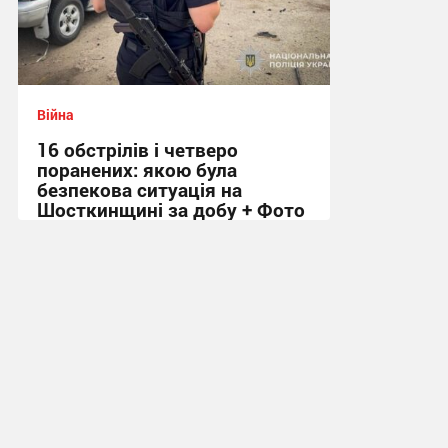
Війна
16 обстрілів і четверо
поранених: якою була
безпекова ситуація на
Шосткинщині за добу + Фото
08:47 сьогодні