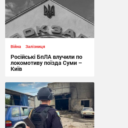
Війна
Залізниця
Російські БпЛА влучили по
локомотиву поїзда Суми –
Київ
11:11 сьогодні