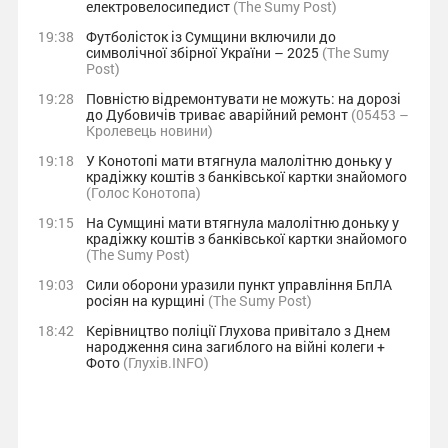
електровелосипедист
(The Sumy Post)
19:38
Футболісток із Сумщини включили до
символічної збірної України – 2025
(The Sumy
Post)
19:28
Повністю відремонтувати не можуть: на дорозі
до Дубовичів триває аварійний ремонт
(05453 –
Кролевець новини)
19:18
У Конотопі мати втягнула малолітню доньку у
крадіжку коштів з банківської картки знайомого
(Голос Конотопа)
19:15
На Сумщині мати втягнула малолітню доньку у
крадіжку коштів з банківської картки знайомого
(The Sumy Post)
19:03
Сили оборони уразили пункт управління БпЛА
росіян на курщині
(The Sumy Post)
18:42
Керівництво поліції Глухова привітало з Днем
народження сина загиблого на війні колеги +
Фото
(Глухів.INFO)