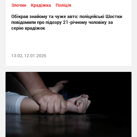
Злочин
Крадіжка
Поліція
Обікрав знайому та чуже авто: поліцейські Шостки
повідомили про підозру 21-річному чоловіку за
серію крадіжок
13:02, 12.01.2026