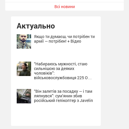
Всі новини
Актуально
Якщо ти думаєш, чи потрібен ти
армії — потрібен! + Відео
“Набираюсь мужності, стаю
сильнішою за деяких
чоловіків”:
військовослужбовиця 225 ОШП
про службу на Сумщині + Відео
“Він залетів за посадку — і там
ляпнувся”: сум’янин збив
російський гелікоптер з Javelin