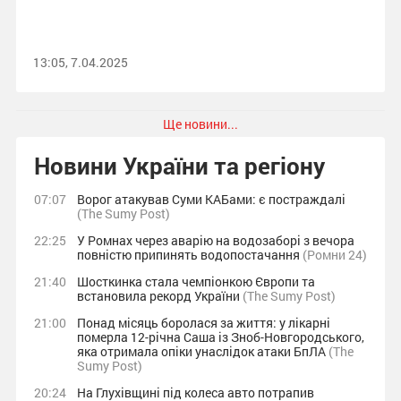
13:05, 7.04.2025
Ще новини...
Новини України та регіону
07:07
Ворог атакував Суми КАБами: є постраждалі
(The Sumy Post)
22:25
У Ромнах через аварію на водозаборі з вечора
повністю припинять водопостачання
(Ромни 24)
21:40
Шосткинка стала чемпіонкою Європи та
встановила рекорд України
(The Sumy Post)
21:00
Понад місяць боролася за життя: у лікарні
померла 12-річна Саша із Зноб-Новгородського,
яка отримала опіки унаслідок атаки БпЛА
(The
Sumy Post)
20:24
На Глухівщині під колеса авто потрапив