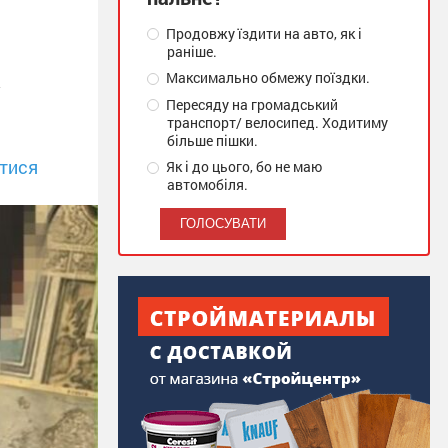
Продовжу їздити на авто, як і
раніше.
а
Максимально обмежу поїздки.
Пересяду на громадський
транспорт/ велосипед. Ходитиму
більше пішки.
тися
Як і до цього, бо не маю
автомобіля.