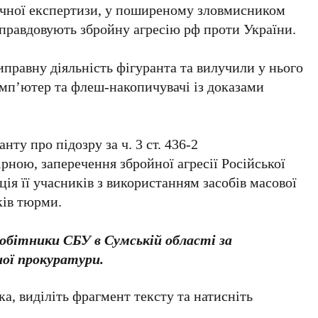
тичної експертизи, у поширеному зловмисником
виправдовують збройну агресію рф проти України.
правну діяльність фігуранта та вилучили у нього
мп’ютер та флеш-накопичувачі із доказами
нту про підозру за ч. 3 ст. 436-2
рною, заперечення збройної агресії Російської
ія її учасників з використанням засобів масової
ків тюрми.
робітники СБУ в Сумській області за
ної прокуратури.
а, виділіть фрагмент тексту та натисніть