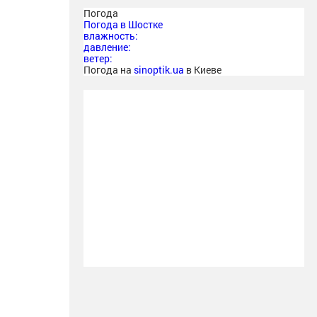
Погода
Погода в
Шостке
влажность:
давление:
ветер:
Погода на
sinoptik.ua
в Киеве