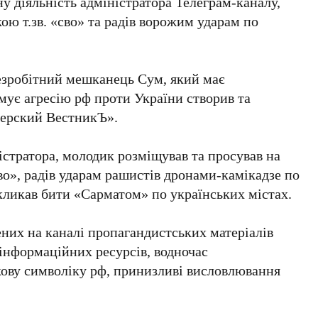
 діяльність адміністратора Телеграм-каналу,
ю т.зв. «сво» та радів ворожим ударам по
безробітний мешканець Сум, який має
мує агресію рф проти України створив та
перский ВестникЪ».
тратора, молодик розміщував та просував на
сво», радів ударам рашистів дронами-камікадзе по
кликав бити «Сарматом» по українських містах.
них на каналі пропагандистських матеріалів
інформаційних ресурсів, водночас
кову символіку рф, принизливі висловлювання