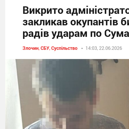
Викрито адміністрато
закликав окупантів б
радів ударам по Сум
Злочин
,
СБУ
,
Суспільство
14:03, 22.06.2026