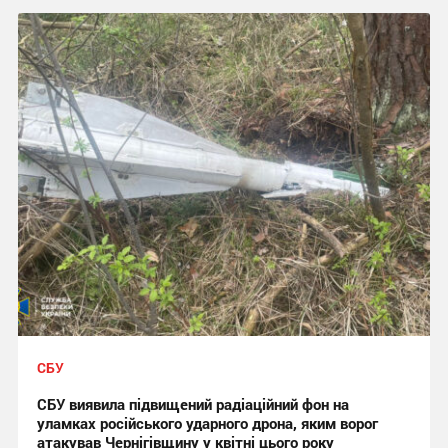
СБУ
СБУ виявила підвищений радіаційний фон на
уламках російського ударного дрона, яким ворог
атакував Чернігівщину у квітні цього року