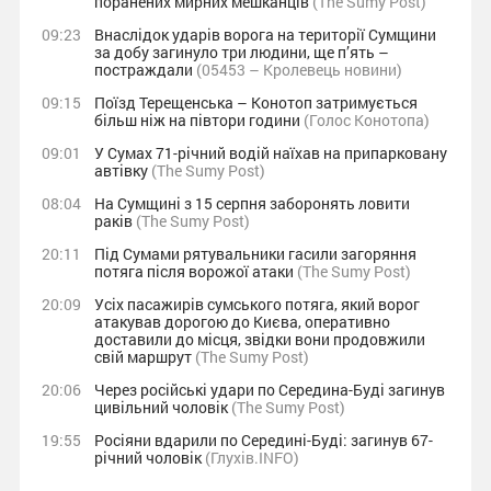
поранених мирних мешканців
(The Sumy Post)
09:23
Внаслідок ударів ворога на території Сумщини
за добу загинуло три людини, ще п’ять –
постраждали
(05453 – Кролевець новини)
09:15
Поїзд Терещенська – Конотоп затримується
більш ніж на півтори години
(Голос Конотопа)
09:01
У Сумах 71-річний водій наїхав на припарковану
автівку
(The Sumy Post)
08:04
На Сумщині з 15 серпня заборонять ловити
раків
(The Sumy Post)
20:11
Під Сумами рятувальники гасили загоряння
потяга після ворожої атаки
(The Sumy Post)
20:09
Усіх пасажирів сумського потяга, який ворог
атакував дорогою до Києва, оперативно
доставили до місця, звідки вони продовжили
свій маршрут
(The Sumy Post)
20:06
Через російські удари по Середина-Буді загинув
цивільний чоловік
(The Sumy Post)
19:55
Росіяни вдарили по Середині-Буді: загинув 67-
річний чоловік
(Глухів.INFO)