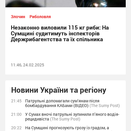
Злочин
Риболовля
Незаконно виловили 115 кг риби: На
Сумщині судитимуть інспекторів
Держрибагентства та їх спільника
11:46, 24.02.2025
Новини України та регіону
21:45
Патрульні допомагали сум’янам після
бомбардування КАБами (ВІДЕО)
(The Sumy Post)
21:00
У Сумах вночі патрульні зупинили п’яного водія-
рецидивіста
(The Sumy Post)
20:22
На Сумщині прогнозують грозу із градом, а