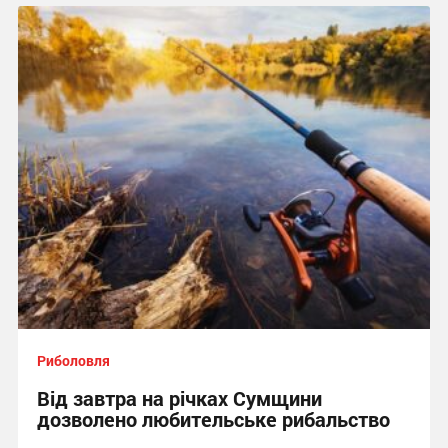
Риболовля
Від завтра на річках Сумщини
дозволено любительське рибальство