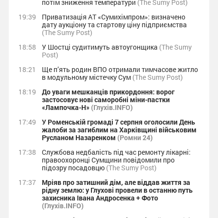
потім зниження температури
(The Sumy Post)
19:39
Приватизація АТ «Сумихімпром»: визначено
дату аукціону та стартову ціну підприємства
(The Sumy Post)
18:58
У Шостці судитимуть автоугонщика
(The Sumy
Post)
18:21
Ще п’ять родин ВПО отримали тимчасове житло
в модульному містечку Сум
(The Sumy Post)
18:19
До уваги мешканців прикордоння: ворог
застосовує нові саморобні міни-пастки
«Лампочка-Н»
(Глухів.INFO)
17:49
У Роменській громаді 7 серпня оголосили День
жалоби за загиблим на Харківщині військовим
Русланом Назаренком
(Ромни 24)
17:38
Службова недбалість під час ремонту лікарні:
правоохоронці Сумщини повідомили про
підозру посадовцю
(The Sumy Post)
17:37
Мріяв про затишний дім, але віддав життя за
рідну землю: у Глухові провели в останню путь
захисника Івана Андросенка + Фото
(Глухів.INFO)