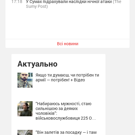
17:18
У Сумах підрахували наслідки нічної атаки
(The
Sumy Post)
Всі новини
Актуально
Якщо ти думаєш, чи потрібен ти
армії — потрібен! + Відео
“Набираюсь мужності, стаю
сильнішою за деяких
чоловіків”:
військовослужбовиця 225 ОШП
про службу на Сумщині + Відео
“Він залетів за посадку — і там