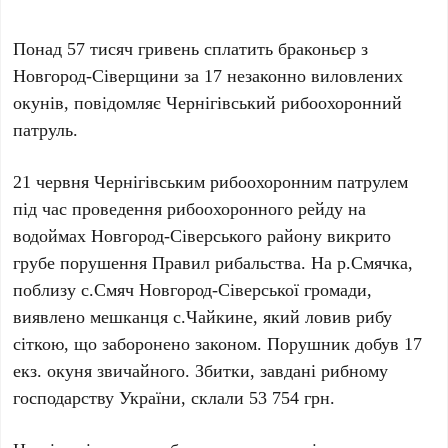
Понад 57 тисяч гривень сплатить браконьєр з
Новгород-Сіверщини за 17 незаконно виловлених
окунів, повідомляє Чернігівський рибоохоронний
патруль.
21 червня Чернігівським рибоохоронним патрулем
під час проведення рибоохоронного рейду на
водоймах Новгород-Сіверського району викрито
грубе порушення Правил рибальства. На р.Смячка,
поблизу с.Смяч Новгород-Сіверської громади,
виявлено мешканця с.Чайкине, який ловив рибу
сіткою, що заборонено законом. Порушник добув 17
екз. окуня звичайного. Збитки, завдані рибному
господарству України, склали 53 754 грн.