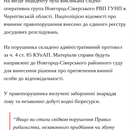
На місце інциденту була викликана слідчо-
оперативна група Новгород-Сіверського РВП ГУНП в
Чернігівській області. Нацполіцією відомості про
вчинене правопорушення внесено до єдиного реєстру
досудових розслідувань.
На порушника складено адміністративний протокол
за ч. 4 ст. 85 КУпАП. Матеріали справи будуть
направлені до Новгород-Сіверського районного суду
для винесення рішення про притягнення винної
особи до відповідальності.
У правопорушника вилучені заборонені знаряддя
лову та незаконно добуті водні біоресурси.
“Якщо ви стали свідком порушення Правил
рибальства, незаконного придбання чи збуту