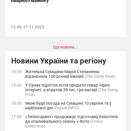
хмарного майнінгу
13:49, 17.11.2023
Ще новини...
Новини України та регіону
19:35
Жителька Сумщини Марія Степаненко
відзначила 100-річний ювілей
(The Sumy Post)
18:44
У Сумах підліток хотів продати товар через
інтернет, а втратив 39 тис. грн матері
(The Sumy
Post)
18:00
Якою буде погода на Сумщині 10 серпня та у
найближчі дні
(Глухів.INFO)
17:58
«Теплогарант» продовжує підготовку Конотопа
до опалювального сезону + Фото
(Голос
Конотопа)