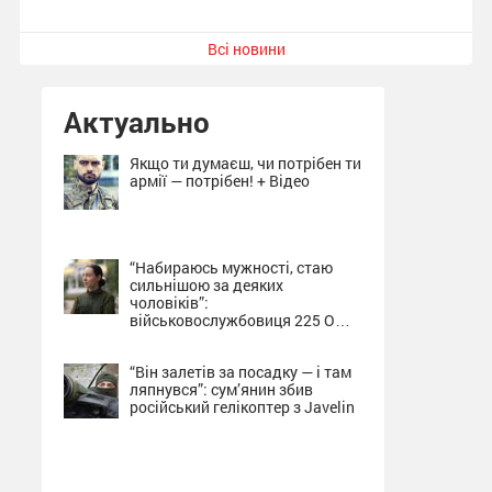
Всі новини
Актуально
Якщо ти думаєш, чи потрібен ти
армії — потрібен! + Відео
“Набираюсь мужності, стаю
сильнішою за деяких
чоловіків”:
військовослужбовиця 225 ОШП
про службу на Сумщині + Відео
“Він залетів за посадку — і там
ляпнувся”: сум’янин збив
російський гелікоптер з Javelin