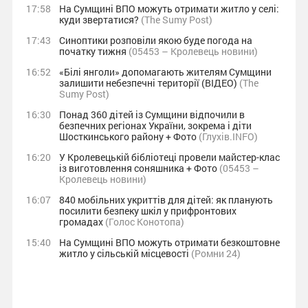
17:58
На Сумщині ВПО можуть отримати житло у селі:
куди звертатися?
(The Sumy Post)
17:43
Синоптики розповіли якою буде погода на
початку тижня
(05453 – Кролевець новини)
16:52
«Білі янголи» допомагають жителям Сумщини
залишити небезпечні території (ВІДЕО)
(The
Sumy Post)
16:30
Понад 360 дітей із Сумщини відпочили в
безпечних регіонах України, зокрема і діти
Шосткинського району + Фото
(Глухів.INFO)
16:20
У Кролевецькій бібліотеці провели майстер-клас
із виготовлення соняшника + Фото
(05453 –
Кролевець новини)
16:07
840 мобільних укриттів для дітей: як планують
посилити безпеку шкіл у прифронтових
громадах
(Голос Конотопа)
15:40
На Сумщині ВПО можуть отримати безкоштовне
житло у сільській місцевості
(Ромни 24)