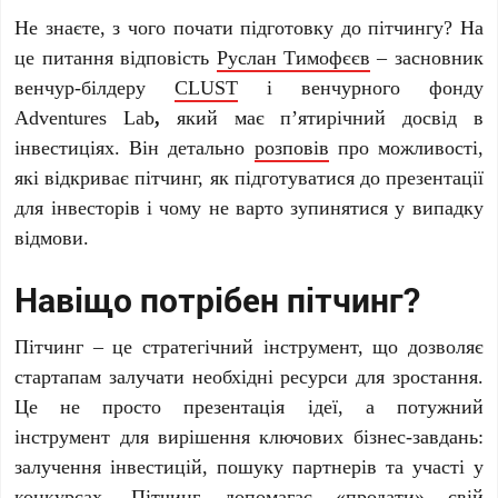
Не знаєте, з чого почати підготовку до пітчингу? На
це питання відповість
Руслан Тимофєєв
– засновник
венчур-білдеру
CLUST
і венчурного фонду
Adventures Lab
,
який має п’ятирічний досвід в
інвестиціях. Він детально
розповів
про можливості,
які відкриває пітчинг, як підготуватися до презентації
для інвесторів і чому не варто зупинятися у випадку
відмови.
Навіщо потрібен пітчинг?
Пітчинг – це стратегічний інструмент, що дозволяє
стартапам залучати необхідні ресурси для зростання.
Це не просто презентація ідеї, а потужний
інструмент для вирішення ключових бізнес-завдань:
залучення інвестицій, пошуку партнерів та участі у
конкурсах. Пітчинг допомагає «продати» свій