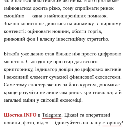
залишається волатильним активом. Його ціна може
змінюватися досить різко, тому сприймати ринок
емоційно — одна з найпоширеніших помилок.
Значно корисніше дивитися на динаміку в ширшому
контексті: оцінювати новини, обсяги торгів,
ринковий фон і власну інвестиційну стратегію.
Біткоїн уже давно став більше ніж просто цифровою
монетою. Сьогодні це орієнтир для всього
крипторинку, індикатор довіри до цифрових активів
і важливий елемент сучасної фінансової екосистеми.
Саме тому спостереження за його курсом допомагає
краще розуміти не лише сам ринок криптовалют, а й
загальні зміни у світовій економіці.
Шостка.INFO
в
Telegram
. Цікаві та оперативні
новини, фото, відео. Підписуйтесь на нашу
сторінку
!