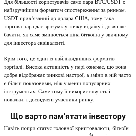
Для більшості користувачів саме пара BTC/USDT є
найзручнішим форматом спостереження за ринком.
USDT прив’язаний до долара США, тому така
торгова пара дає зрозумілу точку відліку і дозволяє
бачити, як саме змінюється ціна біткоїна у звичному
для інвестора еквіваленті.
Крім того, це один із найліквідніших форматів
торгівлі. Висока активність у парі означає, що вона
добре відображає ринкові настрої, а зміни в ній часто
є більш показовими, ніж у менш популярних
інструментах. Саме тому її використовують і
новачки, і досвідчені учасники ринку.
Що варто пам’ятати інвестору
Навіть попри статус головної криптовалюти, біткоїн