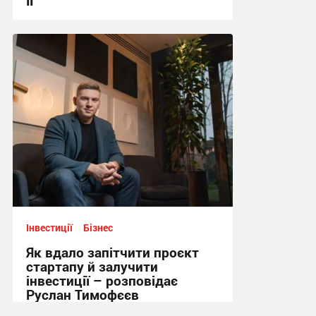
її
16:06, 18.01.2025
Інвестиції
Бізнес
Як вдало запітчити проєкт
стартапу й залучити
інвестиції – розповідає
Руслан Тимофєєв