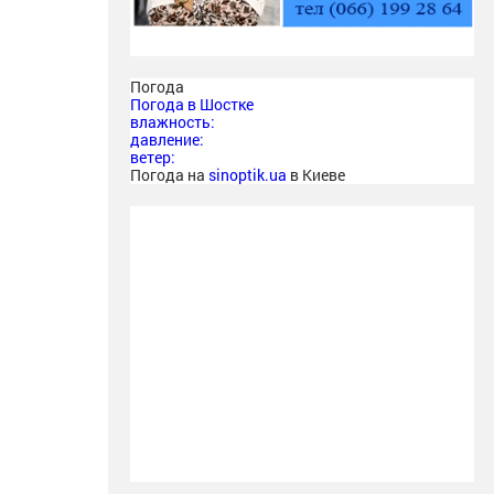
Погода
Погода в
Шостке
влажность:
давление:
ветер:
Погода на
sinoptik.ua
в Киеве