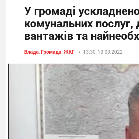
У громаді ускладнено
комунальних послуг, 
вантажів та найнеобх
Влада
,
Громада
,
ЖКГ
13:30, 19.03.2022