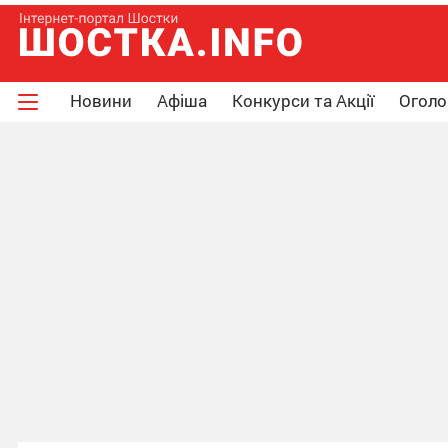
Новини
Афіша
Конкурси та Акції
Огол