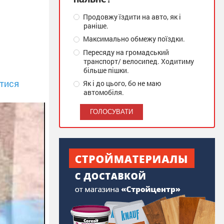
Продовжу їздити на авто, як і
раніше.
Максимально обмежу поїздки.
Пересяду на громадський
транспорт/ велосипед. Ходитиму
більше пішки.
тися
Як і до цього, бо не маю
автомобіля.