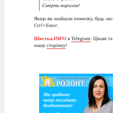
Смерть ворогам!
Якщо ви знайшли помилку, будь ласк
Ctrl+Enter
.
Шостка.INFO
в
Telegram
. Цікаві т
нашу
сторінку
!