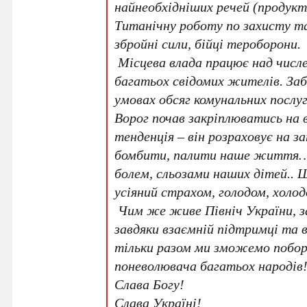
найнеобхідніших речей (продукт
Титанічну роботу по захисту т
збройні сили, бійці тероборони.
Місцева влада працює над числ
багатьох свідомих жителів. За
умовах обсяг комунальних посл
Ворог почав закріплюватись на 
тенденція – він розраховує на 
бомбити, палити наше життя…
болем, сльозами наших дітей..
усіяний страхом, голодом, холо
Чим же живе Північ України, з
завдяки взаємній підтримці та в
тільки разом ми зможемо поборо
поневолювача багатьох народів
Слава Богу!
Слава Україні!