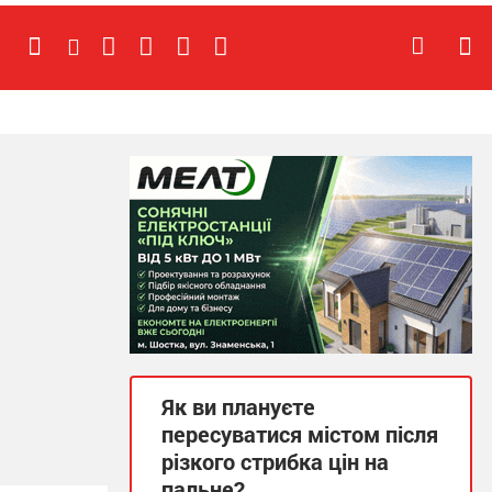
Як ви плануєте
пересуватися містом після
різкого стрибка цін на
пальне?