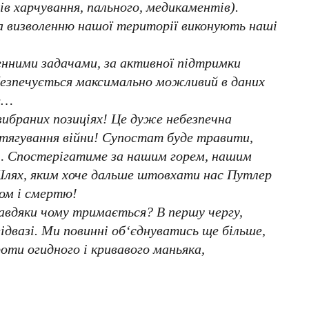
ів харчування, пального, медикаментів).
а визволенню нашої території виконують наші
енними задачами, за активної підтримки
безпечується максимально можливий в даних
уг…
вибраних позиціях! Це дуже небезпечна
затягування війни! Супостат буде травити,
 Спостерігатиме за нашим горем, нашим
 Шлях, яким хоче дальше штовхати нас Путлер
дом і смертю!
авдяки чому тримається? В першу чергу,
ідвазі. Ми повинні об‘єднуватись ще більше,
ти огидного і кривавого маньяка,
!