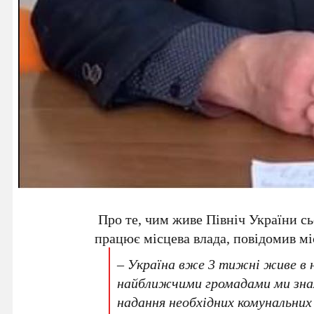
Про те, чим живе Північ України сь
працює місцева влада, повідомив м
– Україна вже 3 тижні живе в н
найближчими громадами ми знах
надання необхідних комунальних