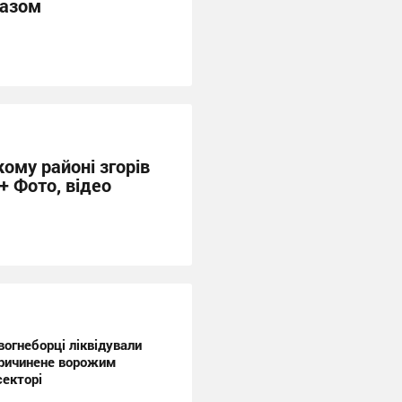
газом
ому районі згорів
+ Фото, відео
огнеборці ліквідували
причинене ворожим
секторі