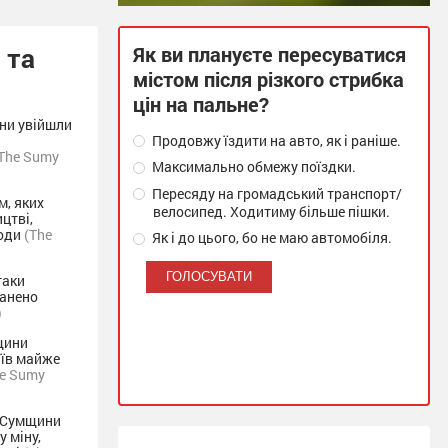
 та
Як ви плануєте пересуватися
містом після різкого стрибка
цін на пальне?
ни увійшли
Продовжу їздити на авто, як і раніше.
The Sumy
Максимально обмежу поїздки.
Пересяду на громадський транспорт/
м, яких
велосипед. Ходитиму більше пішки.
цтві,
ходи
(The
Як і до цього, бо не маю автомобіля.
таки
ранено
)
щини
аїв майже
he Sumy
ї Сумщини
 міну,