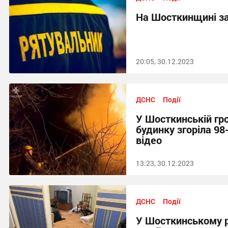
На Шосткинщині за
20:05, 30.12.2023
ДСНС
Події
У Шосткинській гр
будинку згоріла 98
відео
13:23, 30.12.2023
ДСНС
Події
У Шосткинському р