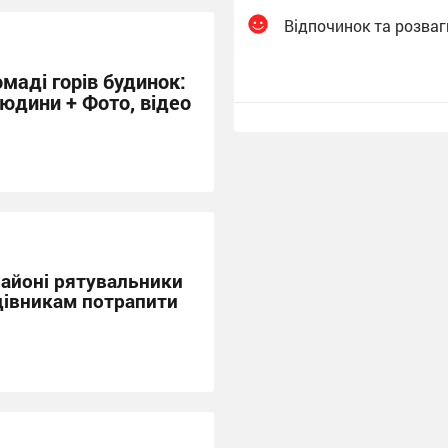
Відпочинок та розваг
маді горів будинок:
юдини + Фото, відео
айоні рятувальники
івникам потрапити