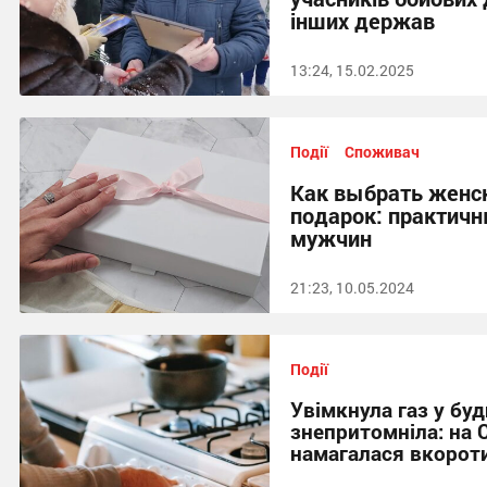
інших держав
13:24, 15.02.2025
Події
Споживач
Как выбрать женск
подарок: практич
мужчин
21:23, 10.05.2024
Події
Увімкнула газ у буд
знепритомніла: на 
намагалася вкороти