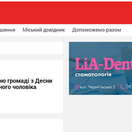
ошення
Міський довідник
Допоможемо разом
ою громаді з Десни
чного чоловіка