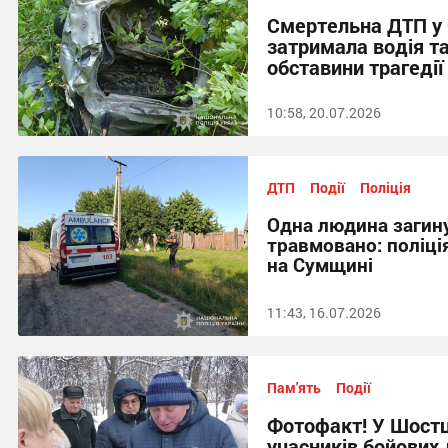
Смертельна ДТП у 
затримала водія т
обставини трагедії
10:58, 20.07.2026
ДТП
Події
Поліція
Одна людина загину
травмовано: поліці
на Сумщині
11:43, 16.07.2026
Пам'ять
Події
Фотофакт! У Шост
учасників бойових д