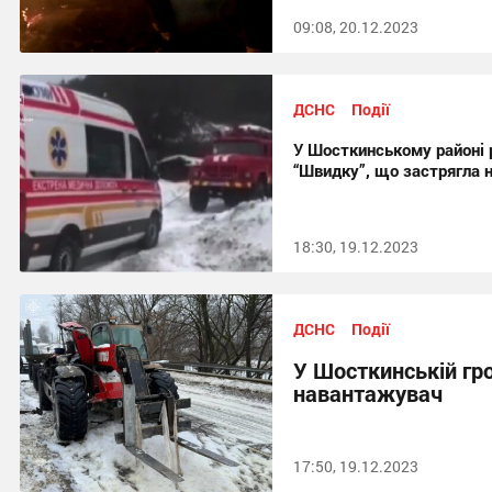
09:08, 20.12.2023
ДСНС
Події
У Шосткинському районі 
“Швидку”, що застрягла н
18:30, 19.12.2023
ДСНС
Події
У Шосткинській гро
навантажувач
17:50, 19.12.2023