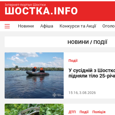
Новини
Афіша
Конкурси та Акції
Огол
НОВИНИ / ПОДІЇ
Події
У сусідній з Шостк
підняли тіло 25-рі
15:16, 3.08.2026
ДТП
Події
Поліція