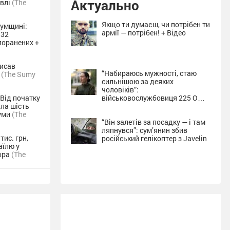
Актуально
івлі
(The
Якщо ти думаєш, чи потрібен ти
Сумщині:
армії — потрібен! + Відео
 32
поранених +
писав
“Набираюсь мужності, стаю
а
(The Sumy
сильнішою за деяких
чоловіків”:
 Від початку
військовослужбовиця 225 ОШП
ла шість
про службу на Сумщині + Відео
Суми
(The
“Він залетів за посадку — і там
ляпнувся”: сум’янин збив
тис. грн,
російський гелікоптер з Javelin
аїлю у
ора
(The
»: на
 та їхніх
 прогулянки
о
арозу: