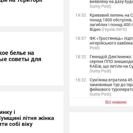
виявлену на даху буд
Sumy Post)
19:32
Кривавий липень на 
понад 1800 обстрілів,
загиблих і понад 400 
Відео
(Глухів.INFO)
18:57
ФК «Тростянець» під
нігерійського хавбек
Post)
ое белье на
18:32
Геннадій Дем’яненко:
ные советы для
серпня ППО знешкоди
КАБів, що летіли на 
Sumy Post)
18:22
Сум’янка втратила 45 
замовивши тур до Ізр
фейкового туроперат
Sumy Post)
Всі новини
18:02
«Світанок з ветераном
Сумщині для ветеранів
инку і
родин організовують
Сумщині літня жінка
на SUP-дошках + Фот
(Глухів.INFO)
ти собі віку
17:48
Зростає ризик токсок