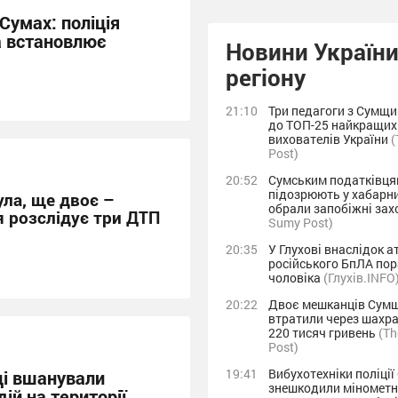
Сумах: поліція
а встановлює
Новини України
регіону
21:10
Три педагоги з Сумщи
до ТОП-25 найкращих
вихователів України
(
Post)
20:52
Сумським податківця
підозрюють у хабарни
ла, ще двоє –
обрали запобіжні за
я розслідує три ДТП
Sumy Post)
20:35
У Глухові внаслідок а
російського БпЛА по
чоловіка
(Глухів.INFO
20:22
Двоє мешканців Сум
втратили через шахр
220 тисяч гривень
(T
Post)
19:41
Вибухотехніки поліці
ці вшанували
знешкодили мінометну
ій на території