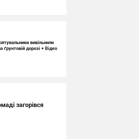
рятувальники вивільнили
а ґрунтовій дорозі + Відео
маді загорівся