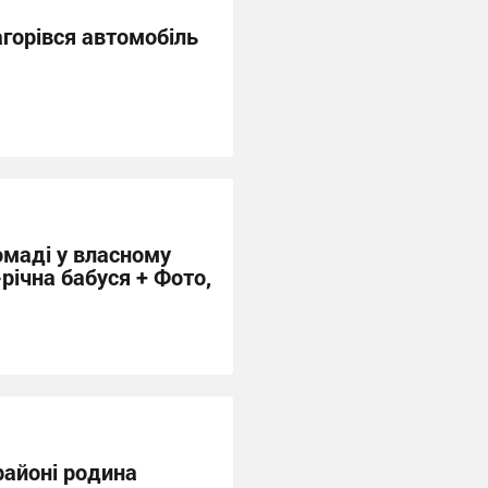
горівся автомобіль
омаді у власному
-річна бабуся + Фото,
айоні родина