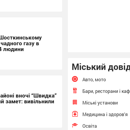
ґрунти житлової зон
значно забруднені ге
(05453 – Кролевець н
 Шосткинському
 чадного газу в
 4 людини
Міський дові
Авто, мото
Бари, ресторани і ка
айоні вночі “Швидка”
ий замет: вивільнили
Міські установи
Медицина і здоров'я
Освіта