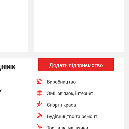
и Сумщини
льмінтами
овини)
дник
Додати підприємство
Виробництво
фе
ЗМІ, зв'язок, інтернет
Спорт і краса
Будівництво та ремонт
Торгівля, магазини