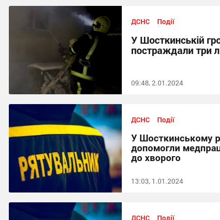
ДСНС
Події
У Шосткинській гро
постраждали три л
09:48, 2.01.2024
ДСНС
Події
У Шосткинському р
допомогли медпрац
до хворого
13:03, 1.01.2024
ДСНС
Події