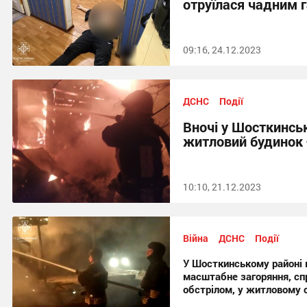
отруїлася чадним 
09:16, 24.12.2023
ДСНС
Події
Вночі у Шосткинськ
житловий будинок 
10:10, 21.12.2023
Війна
ДСНС
Події
У Шосткинському районі в
масштабне загоряння, с
обстрілом, у житловому 