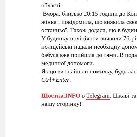
області.
Вчора, близько 20:15 години до Кон
жінка і повідомила, що виявила све
останньої. Також додала, що в будин
У будинку поліціянти виявили 76-рі
поліцейські надали необхідну допом
бабуся вже прийшла до тями. В пода
медичної допомоги.
Якщо ви знайшли помилку, будь ласк
Ctrl+Enter
.
Шостка.INFO
в
Telegram
. Цікаві т
нашу
сторінку
!