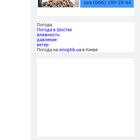
Погода
Погода в
Шостке
влажность:
давление:
ветер:
Погода на
sinoptik.ua
в Киеве