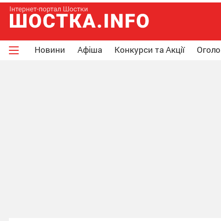
Новини
Афіша
Конкурси та Акції
Огол