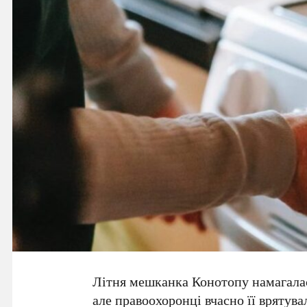
Літня мешканка Конотопу намагалася
але правоохоронці вчасно її врятува