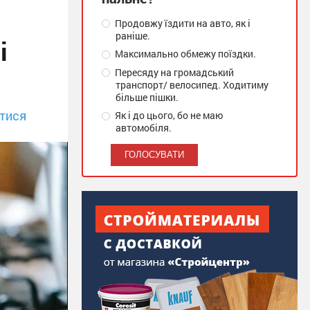
Продовжу їздити на авто, як і
раніше.
і
Максимально обмежу поїздки.
Пересяду на громадський
транспорт/ велосипед. Ходитиму
більше пішки.
тися
Як і до цього, бо не маю
автомобіля.