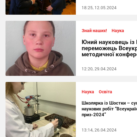
18:25, 12.05.2024
Знай наших!
Наука
Юний науковець із
переможець Всеукр
методичної конфер
12:20, 29.04.2024
Наука
Освіта
Школярка із Шостки – су
наукових робіт “Всеукра
приз-2024”
13:14, 26.04.2024