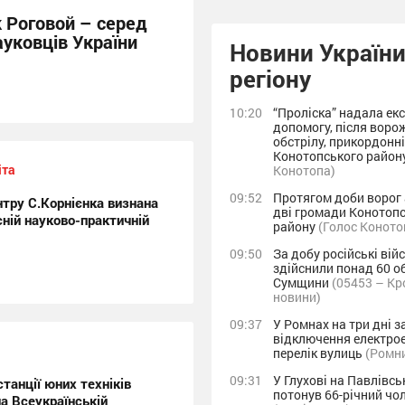
 Роговой – серед
уковців України
Новини України
регіону
10:20
“Проліска” надала ек
допомогу, після воро
обстрілу, прикордонн
Конотопського район
іта
Конотопа)
09:52
Протягом доби ворог
тру С.Корнієнка визнана
дві громади Конотоп
ній науково-практичній
району
(Голос Коното
09:50
За добу російські вій
здійснили понад 60 о
Сумщини
(05453 – Кр
новини)
09:37
У Ромнах на три дні 
відключення електрое
перелік вулиць
(Ромни
09:31
У Глухові на Павлівсь
танції юних техніків
потонув 66-річний чо
а Всеукраїнській