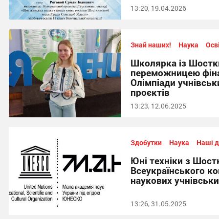
13:20, 19.04.2026
Знай наших!
Наука
Осв
Школярка із Шостк
переможницею фіна
Олімпіади учнівськ
проєктів
13:23, 12.06.2025
Здобутки
Наука
Наші д
Юні техніки з Шос
Всеукраїнського ко
наукових учнівськи
13:26, 31.05.2025