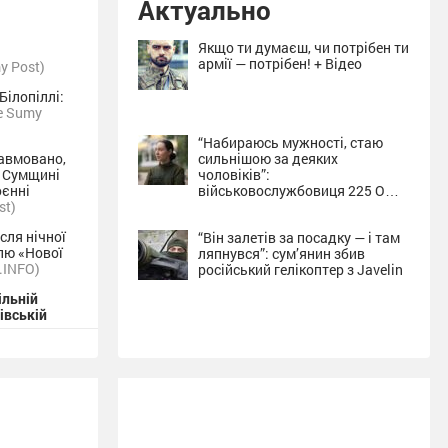
Актуально
Якщо ти думаєш, чи потрібен ти
армії — потрібен! + Відео
y Post)
Білопіллі:
e Sumy
“Набираюсь мужності, стаю
авмовано,
сильнішою за деяких
а Сумщині
чоловіків”:
оєнні
військовослужбовиця 225 ОШП
st)
про службу на Сумщині + Відео
сля нічної
“Він залетів за посадку — і там
лю «Нової
ляпнувся”: сум’янин збив
в.INFO)
російський гелікоптер з Javelin
ільній
хівській
поштове
FO)
е
The Sumy