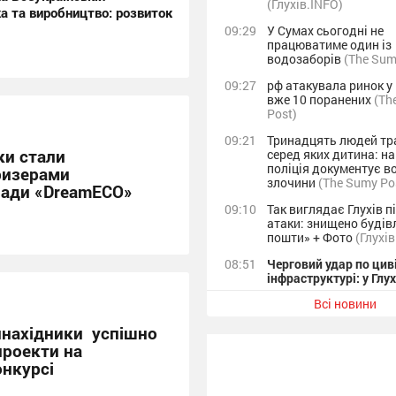
(Глухів.INFO)
ка та виробництво: розвиток
09:29
У Сумах сьогодні не
працюватиме один із
водозаборів
(The Sum
09:27
рф атакувала ринок у 
вже 10 поранених
(Th
Post)
09:21
Тринадцять людей тр
ки стали
серед яких дитина: н
поліція документує в
ризерами
злочини
(The Sumy Po
іади «DreamECO»
09:10
Так виглядає Глухів пі
атаки: знищено будів
пошти» + Фото
(Глухі
08:51
Черговий удар по цив
інфраструктурі: у Глу
громаді зруйноване 
Всі новини
відділення
(Глухів.IN
инахідники успішно
08:48
Ворог знищив поштов
відділення у Глухові
(
проекти на
Post)
онкурсі