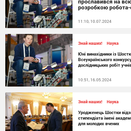
прославився на всю
розробкою робота-с
11:10, 10.07.2024
Знай наших!
Наука
Юні винахідники із Шост
Всеукраїнського конкурс
дослідницьких робіт учн
10:51, 16.05.2024
Знай наших!
Наука
Уродженець Шостки відз
стипендіата імені акаде
для молодих вчених