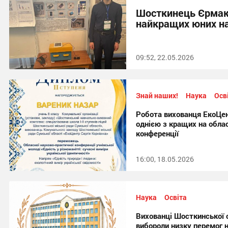
Шосткинець Єрмак
найкращих юних на
09:52, 22.05.2026
Знай наших!
Наука
Осв
Робота вихованця ЕкоЦен
однією з кращих на облас
конференції
16:00, 18.05.2026
Наука
Освіта
Вихованці Шосткинської с
вибороли низку перемог н