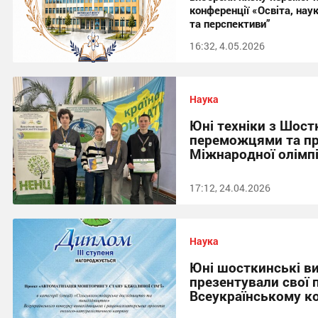
конференції «Освіта, нау
та перспективи”
16:32, 4.05.2026
Наука
Юні техніки з Шост
переможцями та п
Міжнародної олімп
17:12, 24.04.2026
Наука
Юні шосткинські в
презентували свої 
Всеукраїнському к