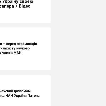
 Україну своєю
апера + Відео
ки – серед переможців
у-захисту науково
ів-членів МАН
начений дипломом
міка НАН України Патона