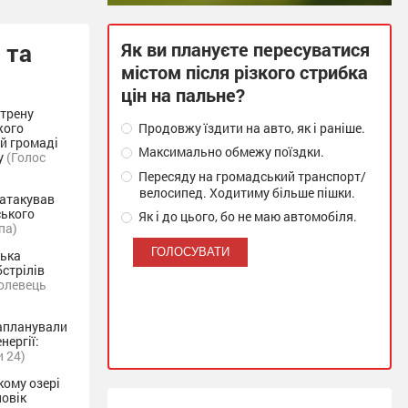
 та
Як ви плануєте пересуватися
містом після різкого стрибка
цін на пальне?
стрену
жого
Продовжу їздити на авто, як і раніше.
ій громаді
Максимально обмежу поїздки.
у
(Голос
Пересяду на громадський транспорт/
велосипед. Ходитиму більше пішки.
 атакував
ського
Як і до цього, бо не маю автомобіля.
па)
ська
бстрілів
олевець
запланували
нергії:
 24)
кому озері
ловік