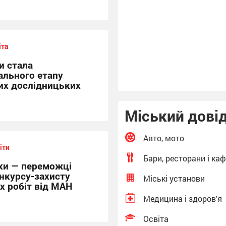
іта
и стала
льного етапу
их дослідницьких
Міський дові
Авто, мото
іти
Бари, ресторани і ка
тки — переможці
нкурсу-захисту
Міські установи
х робіт від МАН
Медицина і здоров'я
Освіта