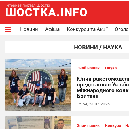
Новини
Афіша
Конкурси та Акції
Огол
НОВИНИ / НАУКА
Знай наших!
Наука
Юний ракетомоделі
представляє Україн
міжнародного конк
Британії
15:54, 24.07.2026
Знай наших!
Конкурс
Н