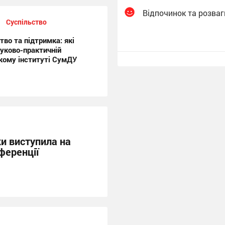
Відпочинок та розваг
Суспільство
во та підтримка: які
уково-практичній
кому інституті СумДУ
и виступила на
ференції