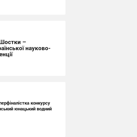
 Шостки –
аїнської науково-
енції
перфіналістка конкурсу
їнський юнацький водний