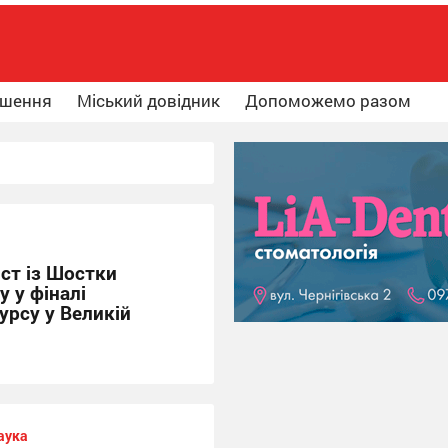
ошення
Міський довідник
Допоможемо разом
ст із Шостки
у у фіналі
урсу у Великій
аука