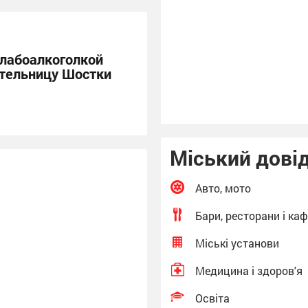
(The Sumy Post)
слабоалкоголкой
тельницу Шостки
Міський дові
Авто, мото
Бари, ресторани і ка
Міські установи
Медицина і здоров'я
Освіта