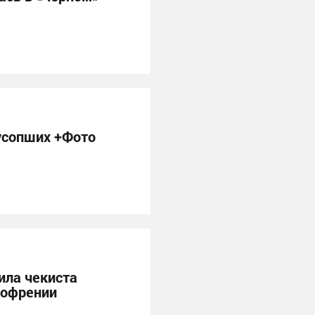
усопших +Фото
ила чекиста
зофрении