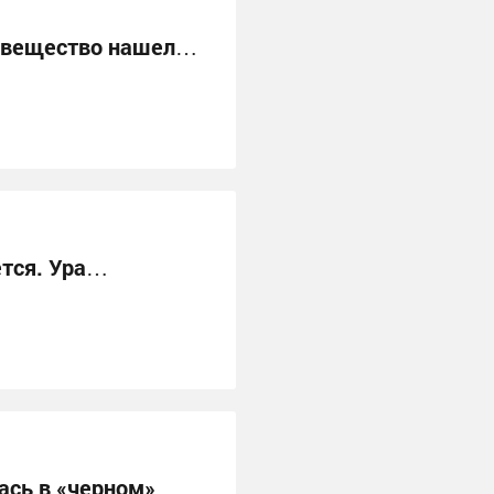
, вещество нашел…
тся. Ура…
ась в «черном»