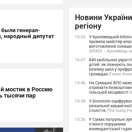
Новини України
регіону
 были генерал-
п, народный депутат
16:20
У Кролевецькій бібліо
провели майстер-клас
виготовлення соняшн
(05453 – Кролевець н
16:07
840 мобільних укритт
дітей: як планують п
безпеку шкіл у прифр
громадах
(Голос Кон
15:40
На Сумщині ВПО мож
отримати безкоштовн
й мостик в Россию
сільській місцевості
(
ь тысячи пар
15:38
У Білопіллі оцифрува
унікальної керамічної
століття
(The Sumy Po
15:26
У Сумах патрульні зу
п’яного порушника
комендантської годин