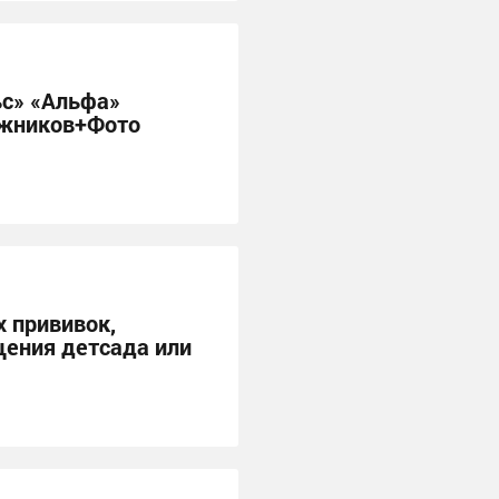
ьс» «Альфа»
ожников+Фото
 прививок,
щения детсада или