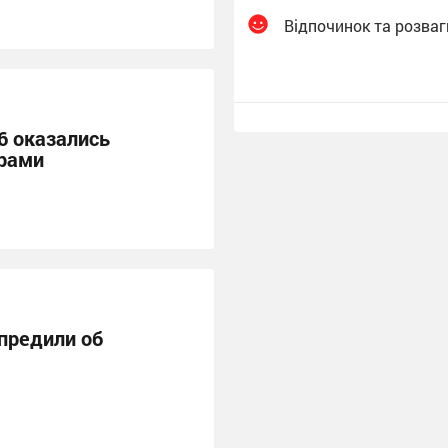
Відпочинок та розваг
 оказались
рами
предили об