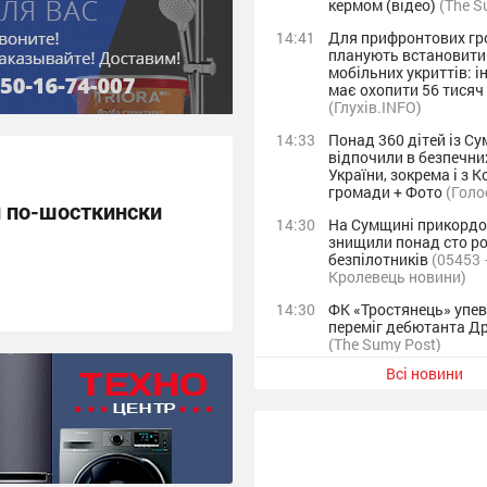
кермом (відео)
(The S
14:41
Для прифронтових г
планують встановити
мобільних укриттів: і
має охопити 56 тисяч
(Глухів.INFO)
14:33
Понад 360 дітей із С
відпочили в безпечни
України, зокрема і з 
громади + Фото
(Голо
 по-шосткински
14:30
На Сумщині прикорд
знищили понад сто ро
безпілотників
(05453 
Кролевець новини)
14:30
ФК «Тростянець» упе
переміг дебютанта Др
(The Sumy Post)
Всі новини
14:01
У Ромнах внаслідок а
російського безпілот
постраждалих
(The S
13:24
Понад 1800 обстрілів 
липні через атаки оку
Сумщині загинули 32