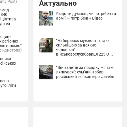
Актуально
umy Post)
ромад
Якщо ти думаєш, чи потрібен ти
 840
армії — потрібен! + Відео
ніціатива
 дітей
умщини
“Набираюсь мужності, стаю
х регіонах
сильнішою за деяких
Конотопської
чоловіків”:
с Конотопа)
військовослужбовиця 225 ОШП
онники
про службу на Сумщині + Відео
сійських
“Він залетів за посадку — і там
–
ляпнувся”: сум’янин збив
російський гелікоптер з Javelin
внено
угої ліги
таки
ника двоє
umy Post)
за місяць: у
пантів на
 людини