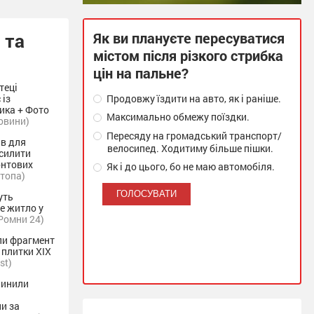
 та
Як ви плануєте пересуватися
містом після різкого стрибка
цін на пальне?
теці
 із
Продовжу їздити на авто, як і раніше.
ика + Фото
Максимально обмежу поїздки.
овини)
Пересяду на громадський транспорт/
ів для
велосипед. Ходитиму більше пішки.
осилити
онтових
Як і до цього, бо не маю автомобіля.
отопа)
уть
е житло у
Ромни 24)
ли фрагмент
 плитки XIX
st)
пинили
и за