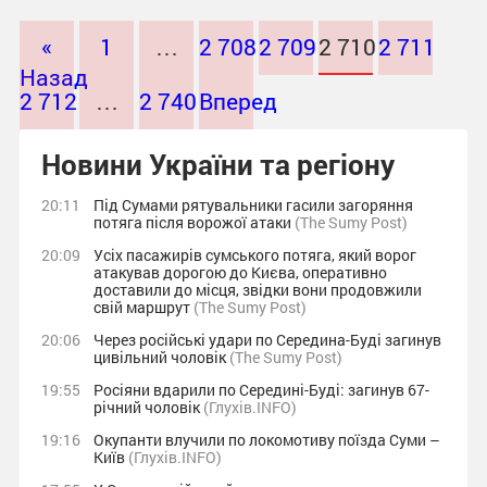
«
1
…
2 708
2 709
2 710
2 711
Назад
2 712
…
2 740
Вперед
»
Новини України та регіону
20:11
Під Сумами рятувальники гасили загоряння
потяга після ворожої атаки
(The Sumy Post)
20:09
Усіх пасажирів сумського потяга, який ворог
атакував дорогою до Києва, оперативно
доставили до місця, звідки вони продовжили
свій маршрут
(The Sumy Post)
20:06
Через російські удари по Середина-Буді загинув
цивільний чоловік
(The Sumy Post)
19:55
Росіяни вдарили по Середині-Буді: загинув 67-
річний чоловік
(Глухів.INFO)
19:16
Окупанти влучили по локомотиву поїзда Суми –
Київ
(Глухів.INFO)