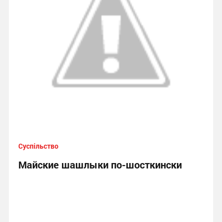
Суспільство
Майские шашлыки по-шосткински