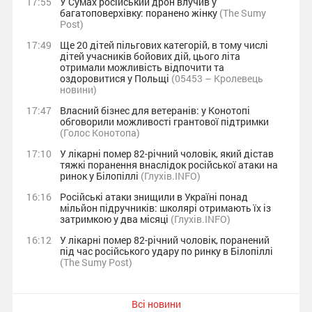
17:55
У Сумах російський дрон влучив у
багатоповерхівку: поранено жінку
(The Sumy
Post)
17:49
Ще 20 дітей пільгових категорій, в тому числі
дітей учасників бойових дій, цього літа
отримали можливість відпочити та
оздоровитися у Польщі
(05453 – Кролевець
новини)
17:47
Власний бізнес для ветеранів: у Конотопі
обговорили можливості грантової підтримки
(Голос Конотопа)
17:10
У лікарні помер 82-річний чоловік, який дістав
тяжкі поранення внаслідок російської атаки на
ринок у Білопіллі
(Глухів.INFO)
16:16
Російські атаки знищили в Україні понад
мільйон підручників: школярі отримають їх із
затримкою у два місяці
(Глухів.INFO)
16:12
У лікарні помер 82-річний чоловік, поранений
під час російського удару по ринку в Білопіллі
(The Sumy Post)
Всі новини