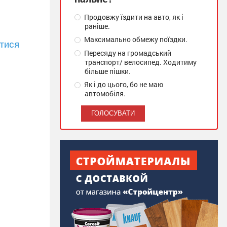
Продовжу їздити на авто, як і
раніше.
Максимально обмежу поїздки.
тися
Пересяду на громадський
транспорт/ велосипед. Ходитиму
більше пішки.
Як і до цього, бо не маю
автомобіля.