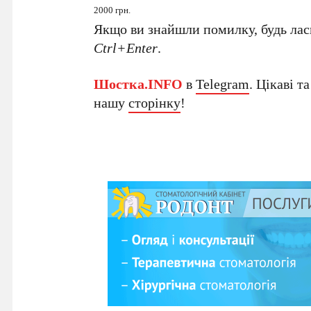
2000 грн.
Якщо ви знайшли помилку, будь ласк
Ctrl+Enter
.
Шостка.INFO
в
Telegram
. Цікаві т
нашу
сторінку
!