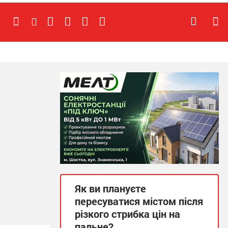
Як ви плануєте
пересуватися містом після
різкого стрибка цін на
пальне?