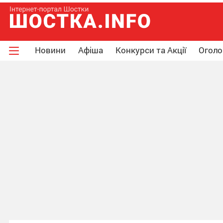
Новини
Афіша
Конкурси та Акції
Огол