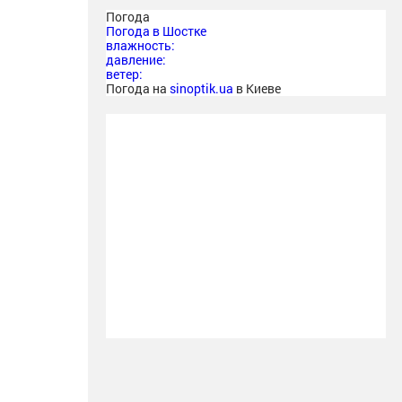
Погода
Погода в
Шостке
влажность:
давление:
ветер:
Погода на
sinoptik.ua
в Киеве