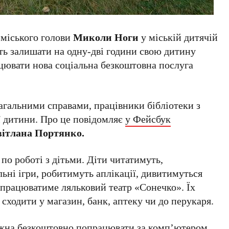
міського голови
Миколи Ноги
у міській дитячій
уть залишати на одну-дві години свою дитину
рацювати нова соціальна безкоштовна послуга
агальними справами, працівники бібліотеки з
ї дитини. Про це повідомляє
у Фейсбук
ітлана Портянко.
по роботі з дітьми. Діти читатимуть,
ьні ігри, робитимуть аплікації, дивитимуться
 працюватиме ляльковий театр «Сонечко». Їх
сходити у магазин, банк, аптеку чи до перукаря.
можна безкоштовно попрацювати за комп’ютером.