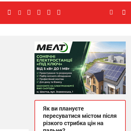
Як ви плануєте
пересуватися містом після
різкого стрибка цін на
пальне?