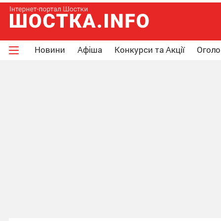
Новини
Афіша
Конкурси та Акції
Огол