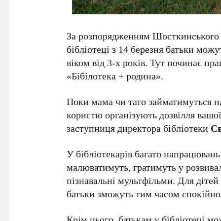
За розпорядженням Шосткинського 
бібліотеці з 14 березня батьки мож
віком від 3-х років. Тут починає п
«Бібілотека + родина».
Поки мама чи тато займатимуться н
користю організують дозвілля вашо
заступниця директора бібліотеки
Св
У бібліотекарів багато напрацювань 
малюватимуть, гратимуть у розвивал
пізнавальні мультфільми. Для дітей
батьки зможуть тим часом спокійно 
Крім цього, батькам у бібліотеці 