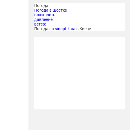
Погода
Погода в
Шостке
влажность:
давление:
ветер:
Погода на
sinoptik.ua
в Киеве