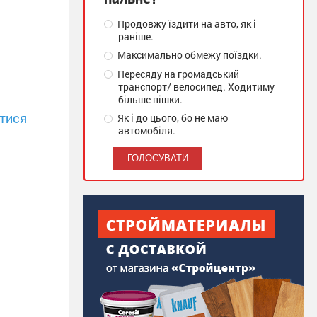
Продовжу їздити на авто, як і
раніше.
Максимально обмежу поїздки.
Пересяду на громадський
транспорт/ велосипед. Ходитиму
більше пішки.
тися
Як і до цього, бо не маю
автомобіля.