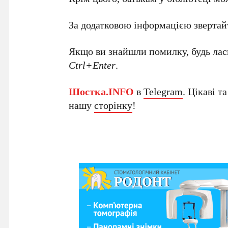
За додатковою інформацією звертай
Якщо ви знайшли помилку, будь ласк
Ctrl+Enter
.
Шостка.INFO
в
Telegram
. Цікаві т
нашу
сторінку
!