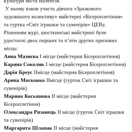
культури міста Валенсія.
У ньому взяли участь дівчата «Зразкового
художнього колективу» майстерні «Бісероплетіння»
та гуртка «Світ іграшки та сувенірів» ЦЕВу.
Рішенням журі, шосткинські майстрині були
удостоєні двох перших та п’яти других призових
місць:
Анна Мазнєва
І місце (майстерня Бісероплетіння)
Карина Соколик
І місце (майстерня Бісероплетіння)
Дарія Бреус
ІІмісце (майстерня Бісероплетіння)
Арина Московко
ІІмісце (гурток Світ іграшки та
сувенірів)
Марина Косьянова
ІІ місце (майстерня
Бісероплетіння)
Олександра Рязанець
ІІ місце (гурток Світ іграшки
та сувенірів)
Маргарита Шлапак
ІІ місце (майстерня