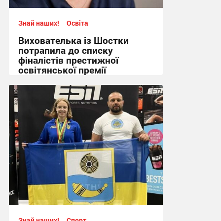
Знай наших!
Освіта
Вихователька із Шостки
потрапила до списку
фіналістів престижної
освітянської премії
14:12 вчора
Знай наших!
Спорт