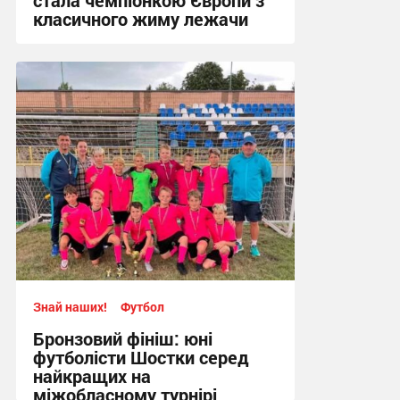
класичного жиму лежачи
17:09, 4.08.2026
Знай наших!
Футбол
Бронзовий фініш: юні
футболісти Шостки серед
найкращих на
міжобласному турнірі