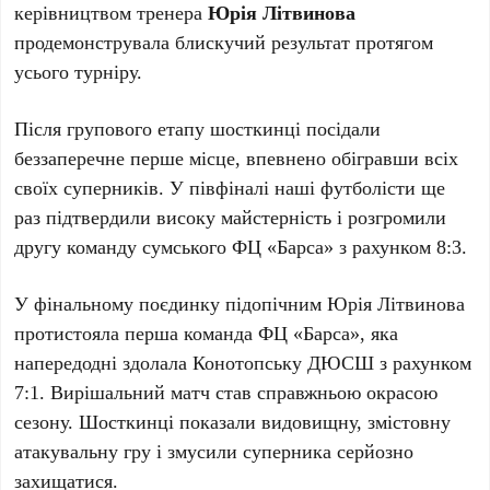
керівництвом тренера
Юрія Літвинова
продемонструвала блискучий результат протягом
усього турніру.
Після групового етапу шосткинці посідали
беззаперечне перше місце, впевнено обігравши всіх
своїх суперників. У півфіналі наші футболісти ще
раз підтвердили високу майстерність і розгромили
другу команду сумського ФЦ «Барса» з рахунком 8:3.
У фінальному поєдинку підопічним Юрія Літвинова
протистояла перша команда ФЦ «Барса», яка
напередодні здолала Конотопську ДЮСШ з рахунком
7:1. Вирішальний матч став справжньою окрасою
сезону. Шосткинці показали видовищну, змістовну
атакувальну гру і змусили суперника серйозно
захищатися.