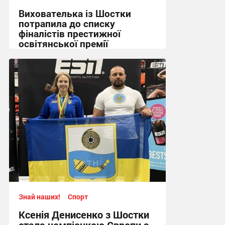
Вихователька із Шостки
потрапила до списку
фіналістів престижної
освітянської премії
14:12 сьогодні
Знай наших!
Спорт
Ксенія Денисенко з Шостки
стала чемпіонкою Європи з