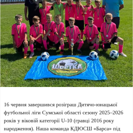
16 червня завершився розіграш Дитячо-юнацької
футбольної ліги Сумської області сезону 2025–2026
років у віковій категорії U-10 (гравці 2016 року
народження). Наша команда КДЮСШ «Барса» під