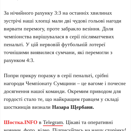
За нічийного рахунку 3:3 на останніх хвилинах
зустрічі наші хлопці мали дві чудові гольові нагоди
вирвати перемогу, проте забракло везіння. Доля
чемпіонства вирішувалася в серії післяматчевих
пенальті. У цій нервовій футбольній лотереї
точнішими виявилися сумчани, які перемогли з
рахунком 4:3.
Попри прикру поразку в серії пенальті, срібні
нагороди Чемпіонату Сумщини – це вагоме і почесне
досягнення нашої команди. Окремим приводом для
гордості стало те, що найкращим гравцем у складі
шосткинців визнали
Назара Щербаня.
Шостка.INFO
в
Telegram
. Цікаві та оперативні
новини, фото, відео. Підписуйтесь на нашу
сторінку
!