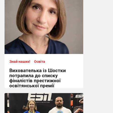
Знай наших!
Освіта
Вихователька із Шостки
потрапила до списку
фіналістів престижної
освітянської премії
14:12, 8.08.2026