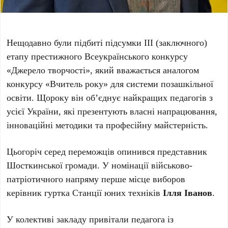
Нещодавно були підбиті підсумки ІІІ (заключного)
етапу престижного Всеукраїнського конкурсу
«Джерело творчості», який вважається аналогом
конкурсу «Вчитель року» для системи позашкільної
освіти. Щороку він об’єднує найкращих педагогів з
усієї України, які презентують власні напрацювання,
інноваційні методики та професійну майстерність.
Цьогоріч серед переможців опинився представник
Шосткинської громади. У номінації військово-
патріотичного напряму перше місце виборов
керівник гуртка Станції юних техніків
Ілля Іванов
.
У колективі закладу привітали педагога із