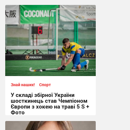
Знай наших!
Спорт
У складі збірної України
шосткинець став Чемпіоном
Європи з хокею на траві 5 S +
Фото
23:17 вчора