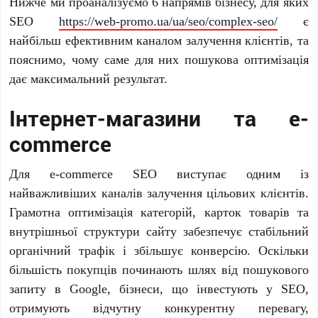
Нижче ми проаналізуємо 6 напрямів бізнесу, для яких
SEO
https://web-promo.ua/ua/seo/complex-seo/
є
найбільш ефективним каналом залучення клієнтів, та
пояснимо, чому саме для них пошукова оптимізація
дає максимальний результат.
Інтернет-магазини та e-
commerce
Для e-commerce SEO виступає одним із
найважливіших каналів залучення цільових клієнтів.
Грамотна оптимізація категорій, карток товарів та
внутрішньої структури сайту забезпечує стабільний
органічний трафік і збільшує конверсію. Оскільки
більшість покупців починають шлях від пошукового
запиту в Google, бізнеси, що інвестують у SEO,
отримують відчутну конкурентну перевагу,