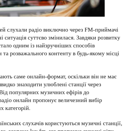
дей слухали радіо виключно через FM-приймачі
і ситуація суттєво змінилася. Завдяки розвитку
тало одним із найзручніших способів
 та розважального контенту в будь-якому місці
рають саме онлайн-формат, оскільки він не має
видко знаходити улюблені станції через
Від популярних музичних ефірів до
радіо онлайн пропонує величезний вибір
х категорій.
їнських слухачів користуються музичні станції,
рми, зокрема
lux.fm
, що пропонує сучасні хіти,