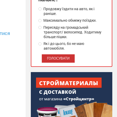
Продовжу їздити на авто, як і
раніше.
Максимально обмежу поїздки.
Пересяду на громадський
транспорт/ велосипед. Ходитиму
тися
більше пішки.
Як і до цього, бо не маю
автомобіля.