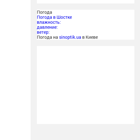
Погода
Погода в
Шостке
влажность:
давление:
ветер:
Погода на
sinoptik.ua
в Киеве