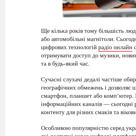
Ще кілька років тому більшість лю
або автомобільні магнітоли. Сьогодн
цифрових технологій
радіо онлайн
с
отримувати доступ до музики, новин
та в будь-який час.
Сучасні слухачі дедалі частіше оби
географічних обмежень і дозволяє ш
смартфон, планшет або комп’ютер. 
інформаційних каналів — сьогодні 
контенту для різних смаків та вікови
Особливою популярністю серед укра
які доступні через цифрові платфо