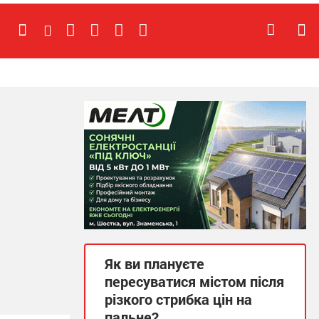
Як ви плануєте
пересуватися містом після
різкого стрибка цін на
пальне?