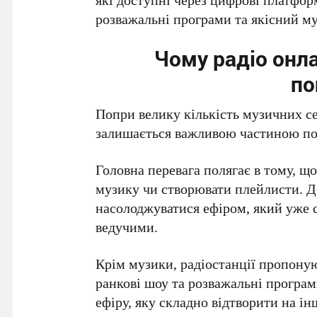
розважальні програми та якісний м
Чому радіо онл
по
Попри велику кількість музичних се
залишається важливою частиною по
Головна перевага полягає в тому, щ
музику чи створювати плейлисти. Д
насолоджуватися ефіром, який уже
ведучими.
Крім музики, радіостанції пропоную
ранкові шоу та розважальні програ
ефіру, яку складно відтворити на і