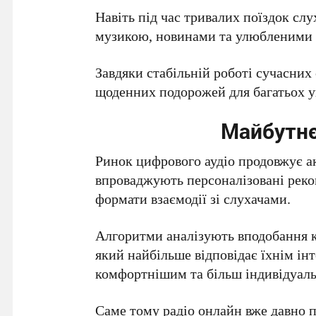
Навіть під час тривалих поїздок сл
музикою, новинами та улюбленими
Завдяки стабільній роботі сучасних
щоденних подорожей для багатьох у
Майбутнє
Ринок цифрового аудіо продовжує а
впроваджують персоналізовані реком
формати взаємодії зі слухачами.
Алгоритми аналізують вподобання к
який найбільше відповідає їхнім ін
комфортнішим та більш індивідуал
Саме тому радіо онлайн вже давно 