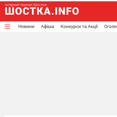
Новини
Афіша
Конкурси та Акції
Огол