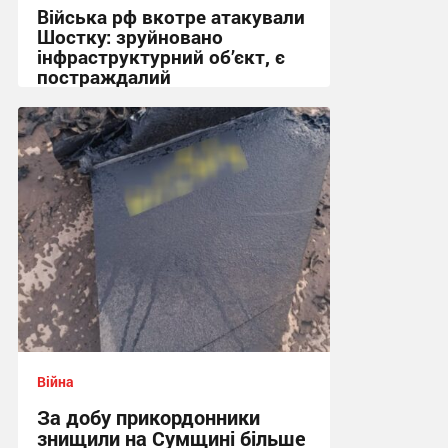
Війська рф вкотре атакували
Шостку: зруйновано
інфраструктурний об’єкт, є
постраждалий
18:50 сьогодні
Війна
За добу прикордонники
знищили на Сумщині більше