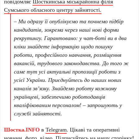
повідомляє
Шосткинська міськрайонна філія
Сумського обласного центру зайнятості.
– Ми одразу її опублікуємо та почнемо підбір
кандидатів, зокрема через наші нові форми
рекрутингу. Гарантовано: у чат-боті ви в два
кліки знайдете інформацію щодо пошуку
роботи, професійного навчання, розміщення
вакансій, трудового законодавства. До того ж
саме тут усі актуальні пропозиції роботи з
усієї України. Приєднуйтесь до наших нових
каналів зв’язку.
Знайдемо роботу кожному
українцеві, забезпечимо роботодавців
кваліфікованим персоналом!
– запрошують у
службі зайнятості.
Шостка.INFO
в
Telegram
. Цікаві та оперативні
новини, фото, відео. Підписуйтесь на нашу
сторінку
!