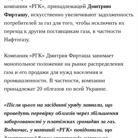
компании «РГК», принадлежащей
Дмитрию
Фирташу
, искусственно увеличивают задолженность
потребителей за газ для того, чтобы исключить их
переход к другим поставщикам газа, в частности
Нафтогазу.
Компания «РГК» Дмитрия Фирташа занимает
монопольное положение на рынке распределения
газа и его продажи для нужд населения и
промышленности. В частности, компании
принадлежат 20 облгазов по всей Украине.
«Після цього на засіданні уряду заявили, що
проведуть перевірку облгазів через збільшення
заборгованості у платіжках громадян за газ.
Водночас, у компанії «РГК» повідомили, що
донараховані борги споживачів можна не