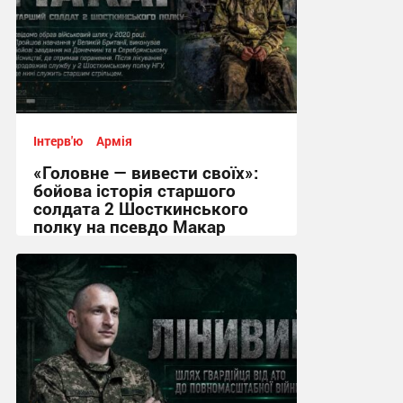
Інтерв'ю
Армія
«Головне — вивести своїх»:
бойова історія старшого
солдата 2 Шосткинського
полку на псевдо Макар
12:08, 3.08.2026