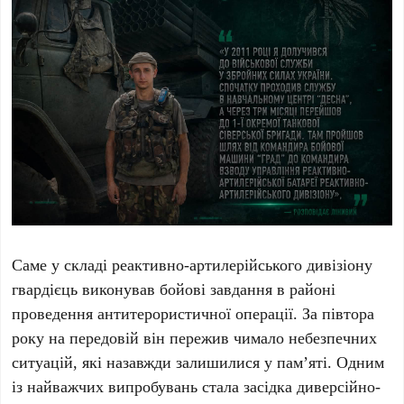
Саме у складі реактивно-артилерійського дивізіону
гвардієць виконував бойові завдання в районі
проведення антитерористичної операції. За півтора
року на передовій він пережив чимало небезпечних
ситуацій, які назавжди залишилися у пам’яті. Одним
із найважчих випробувань стала засідка диверсійно-