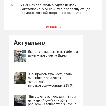
16:00
У Ромнах планують збудувати нову
багатопаливну АЗС: жителів запрошують до
громадського обговорення
(Ромни 24)
Всі новини
Актуально
Якщо ти думаєш, чи потрібен ти
армії — потрібен! + Відео
“Набираюсь мужності, стаю
сильнішою за деяких
чоловіків”:
військовослужбовиця 225 ОШП
про службу на Сумщині + Відео
“Він залетів за посадку — і там
ляпнувся”: сум’янин збив
російський гелікоптер з Javelin