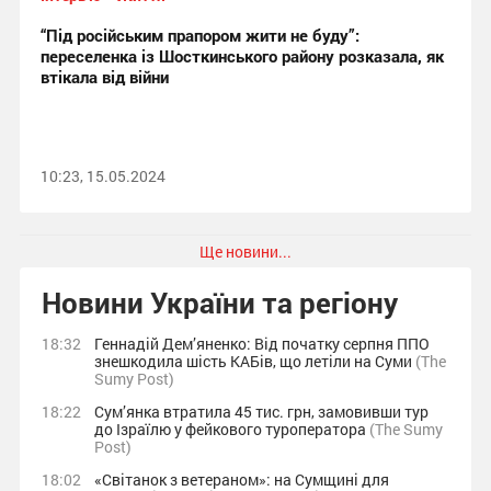
“Під російським прапором жити не буду”:
переселенка із Шосткинського району розказала, як
втікала від війни
10:23, 15.05.2024
Ще новини...
Новини України та регіону
18:32
Геннадій Дем’яненко: Від початку серпня ППО
знешкодила шість КАБів, що летіли на Суми
(The
Sumy Post)
18:22
Сум’янка втратила 45 тис. грн, замовивши тур
до Ізраїлю у фейкового туроператора
(The Sumy
Post)
18:02
«Світанок з ветераном»: на Сумщині для