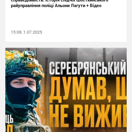
райуправління поліці Альони Лагути + Відео
15:08, 1.07.2025