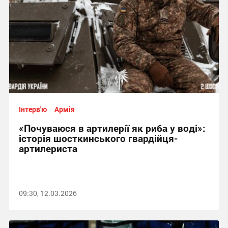
Інтерв'ю
Армія
«Почуваюся в артилерії як риба у воді»:
історія шосткинського гвардійця-
артилериста
09:30, 12.03.2026