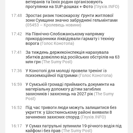
ветеранів та їхніх родин організовують
прогулянки на SUP-дошках + Фото
(Глухів.INFO)
17:48
Зростає ризик токсокарозу: ґрунти житлової
зони Сумщини значно забруднені гельмінтами
(05453 – Кролевець новини)
17:42
На Північно-Слобожанському напрямку
прикордонники ліквідували гармату і техніку
ворога
(Голос Конотопа)
17:41
За тиждень держекоінспекція нарахувала
збитків довкіллю від російських обстрілів на 63
млн грн
(The Sumy Post)
17:36
У Конотопі для молоді провели тренінг із
психоемоційної підтримки
(Голос Конотопа)
16:59
У Сумській громаді приймають документи на
матеріальну допомогу дітям загиблих
захисників і захисниць на 2027 рік
(The Sumy
Post)
16:52
Під час тривоги люди можуть залишитися без
укриття: у Шосткинському районі виявили 8
зачинених захисних споруд
(Глухів.INFO)
16:17
У Сумах патрульні зупинили 19-річного водія під
кайфом і без прав
(The Sumy Post)