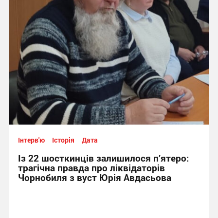
Інтерв'ю
Історія
Дата
Із 22 шосткинців залишилося п’ятеро:
трагічна правда про ліквідаторів
Чорнобиля з вуст Юрія Авдасьова