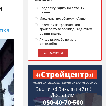
и
Продовжу їздити на авто, як і
раніше.
Максимально обмежу поїздки.
Пересяду на громадський
транспорт/ велосипед. Ходитиму
тися
більше пішки.
Як і до цього, бо не маю
автомобіля.