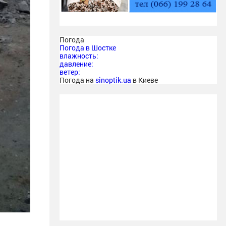
Погода
Погода в
Шостке
влажность:
давление:
ветер:
Погода на
sinoptik.ua
в Киеве