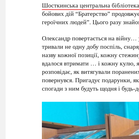
Шосткинська центральна бібліотек
бойових дій “Братерство” продовжує
героїчних людей”. Цього разу знай
Олександр повертається на війну… у 
тривали не одну добу поспіль, снаря
назву кожної позиції, кожну стежин
вдалося втримати … і кожну кулю, як
розповідає, як витягували поранени
повернувся. Пригадує подарунки, я
спогади з ним будуть щодня і будь-