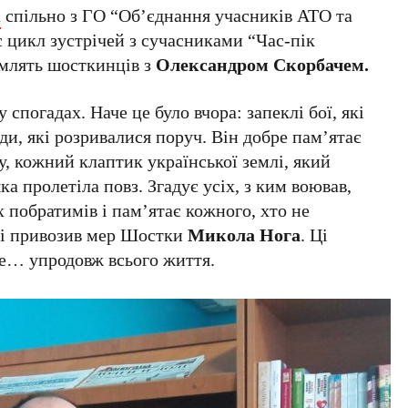
а
спільно з ГО “Об’єднання учасників АТО та
 цикл зустрічей з сучасниками “Час-пік
омлять шосткинців з
Олександром Скорбачем.
спогадах. Наче це було вчора: запеклі бої, які
ди, які розривалися поруч. Він добре пам’ятає
у, кожний клаптик української землі, який
а пролетіла повз. Згадує усіх, з ким воював,
х побратимів і пам’ятає кожного, хто не
кі привозив мер Шостки
Микола Нога
. Ці
де… упродовж всього життя.