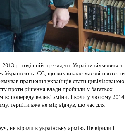
у 2013 р. тодішній президент України відмовився
іж Україною та ЄС, що викликало масові протести
римував прагнення українців стати цивілізованою
сту проти рішення влади пройшли у багатьох
мів: попереду великі зміни. І коли у лютому 2014
му, терпіти вже не міг, відчув, що час для
руч, не вірили в українську армію. Не вірили і