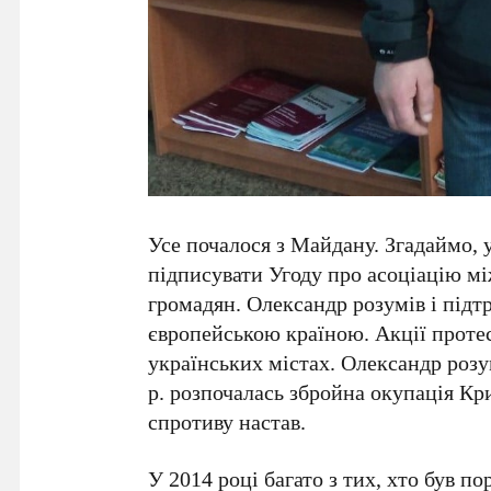
Усе почалося з Майдану. Згадаймо, 
підписувати Угоду про асоціацію м
громадян. Олександр розумів і підт
європейською країною. Акції проте
українських містах. Олександр розу
р. розпочалась збройна окупація Кри
спротиву настав.
У 2014 році багато з тих, хто був по