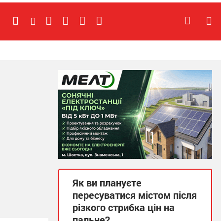
Як ви плануєте
пересуватися містом після
різкого стрибка цін на
пальне?