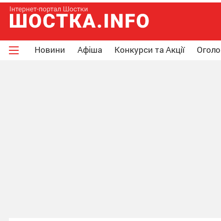
Новини
Афіша
Конкурси та Акції
Огол