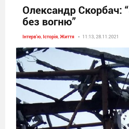
Олександр Скорбач: “
без вогню”
Інтерв'ю
,
Історія
,
Життя
11:13, 28.11.2021