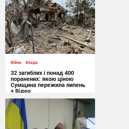
Війна
Влада
32 загиблих і понад 400
поранених: якою ціною
Сумщина пережила липень
+ Відео
11:58 вчора