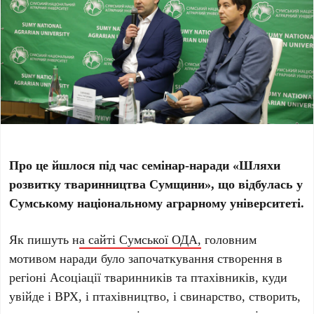
Про це йшлося під час семінар-наради «Шляхи
розвитку тваринництва Сумщини», що відбулась у
Сумському національному аграрному університеті.
Як пишуть н
а сайті Сумської ОДА,
головним
мотивом наради було започаткування створення в
регіоні Асоціації тваринників та птахівників, куди
увійде і ВРХ, і птахівництво, і свинарство, створить,