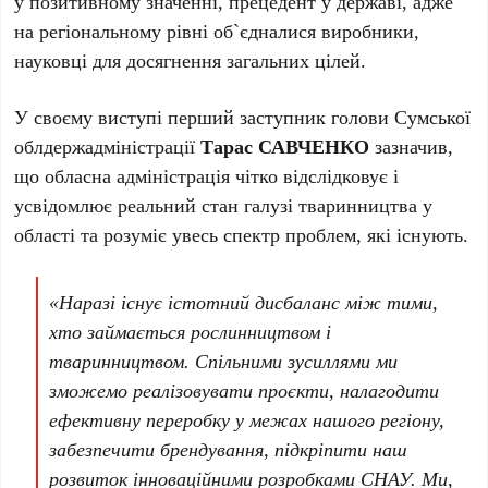
у позитивному значенні, прецедент у державі, адже
на регіональному рівні об`єдналися виробники,
науковці для досягнення загальних цілей.
У своєму виступі перший заступник голови Сумської
облдержадміністрації
Тарас САВЧЕНКО
зазначив,
що обласна адміністрація чітко відслідковує і
усвідомлює реальний стан галузі тваринництва у
області та розуміє увесь спектр проблем, які існують.
«Наразі існує істотний дисбаланс між тими,
хто займається рослинництвом і
тваринництвом. Спільними зусиллями ми
зможемо реалізовувати проєкти, налагодити
ефективну переробку у межах нашого регіону,
забезпечити брендування, підкріпити наш
розвиток інноваційними розробками СНАУ. Ми,