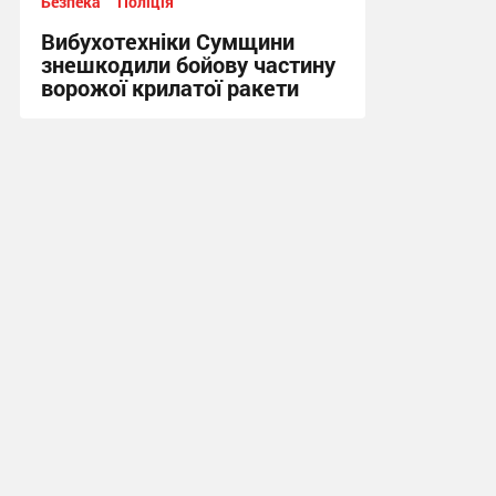
Безпека
Поліція
Вибухотехніки Сумщини
знешкодили бойову частину
ворожої крилатої ракети
17:34, 3.08.2026