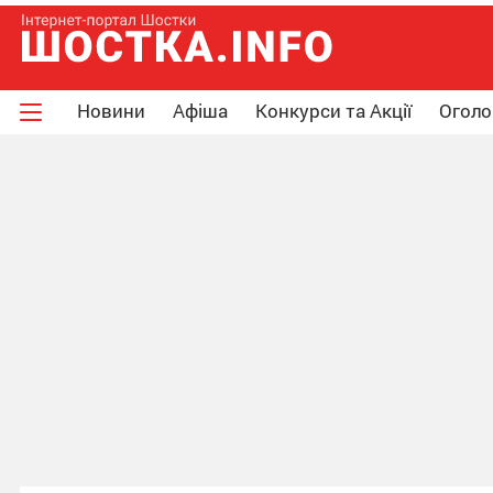
Новини
Афіша
Конкурси та Акції
Огол