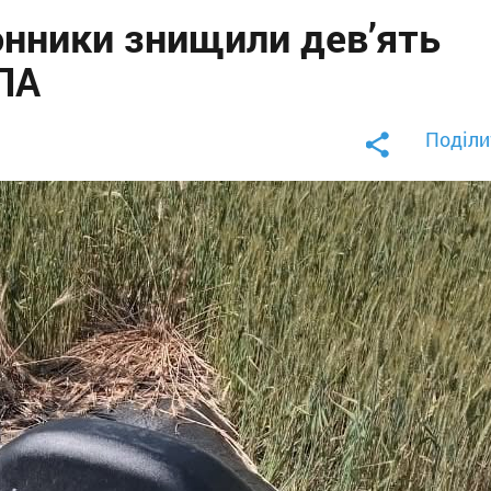
нники знищили дев’ять
ЛА
Поділи