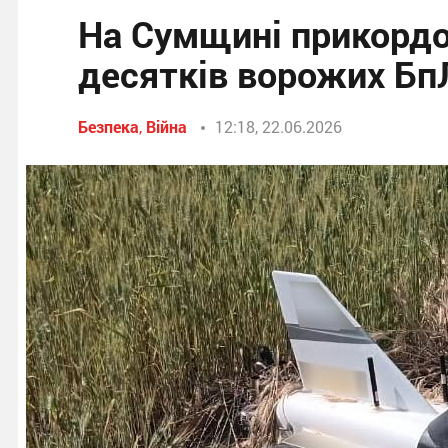
На Сумщині прикордо
десятків ворожих Бп
Безпека
,
Війна
12:18, 22.06.2026