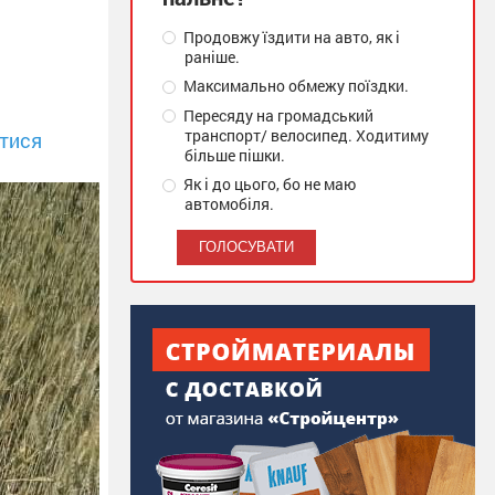
Продовжу їздити на авто, як і
раніше.
Максимально обмежу поїздки.
Пересяду на громадський
транспорт/ велосипед. Ходитиму
тися
більше пішки.
Як і до цього, бо не маю
автомобіля.