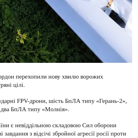
кордон перехопили нову хвилю ворожих
ряні цілі.
ударні FPV-дрони, шість БпЛА типу «Герань-2»,
а два БпЛА типу «Молнія».
їни є невіддільною складовою Сил оборони
 завдання з відсічі збройної агресії росії проти