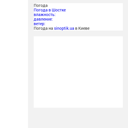
Погода
Погода в
Шостке
влажность:
давление:
ветер:
Погода на
sinoptik.ua
в Киеве