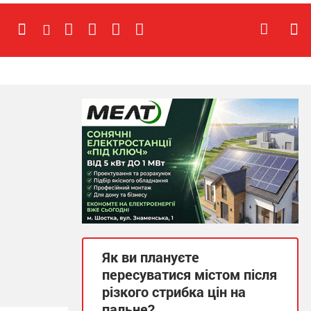
Як ви плануєте
пересуватися містом після
різкого стрибка цін на
пальне?