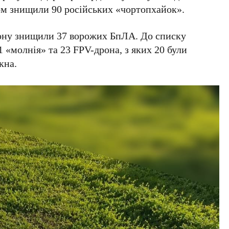
ом знищили 90 російських «чортопхайок».
гону знищили 37 ворожих БпЛА. До списку
1 «молнія» та 23 FPV-дрона, з яких 20 були
кна.