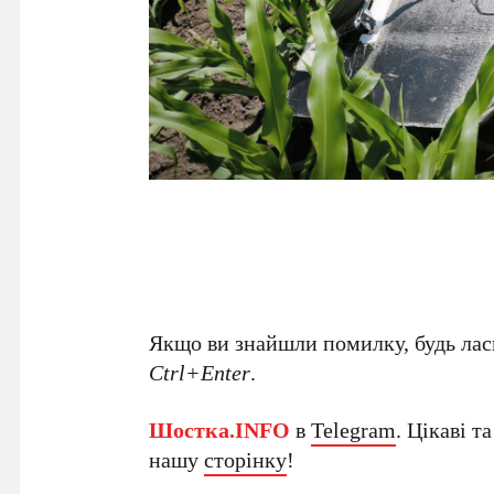
Якщо ви знайшли помилку, будь ласк
Ctrl+Enter
.
Шостка.INFO
в
Telegram
. Цікаві т
нашу
сторінку
!