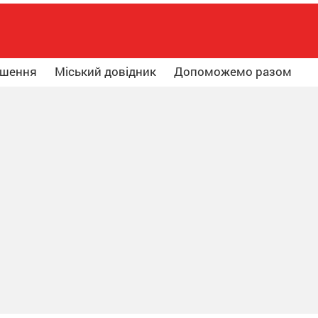
ошення
Міський довідник
Допоможемо разом