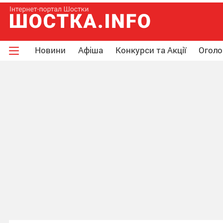
Новини
Афіша
Конкурси та Акції
Огол