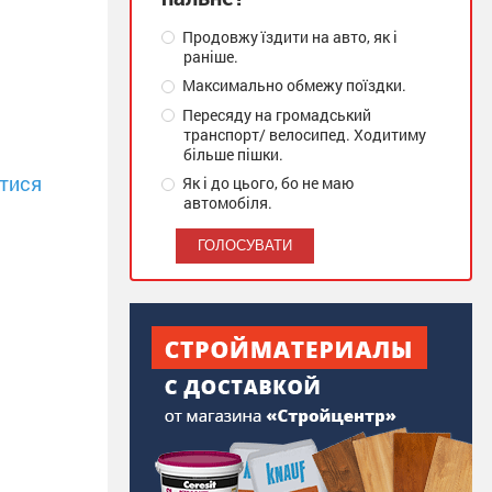
Продовжу їздити на авто, як і
раніше.
Максимально обмежу поїздки.
Пересяду на громадський
транспорт/ велосипед. Ходитиму
більше пішки.
тися
Як і до цього, бо не маю
автомобіля.