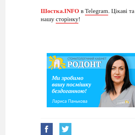
Шостка.INFO
в
Telegram
. Цікаві т
нашу
сторінку
!