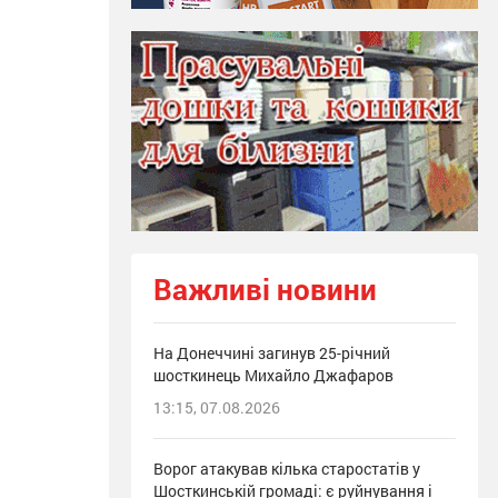
Важливі новини
На Донеччині загинув 25-річний
шосткинець Михайло Джафаров
13:15, 07.08.2026
Ворог атакував кілька старостатів у
Шосткинській громаді: є руйнування і