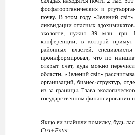
складах находятся почти 2 тыс. 600
фосфатоорганических и ртутьорга
почву. В этом году «Зелений світ
ликвидации опасных ядохимикатов. 
экологов, нужно 39 млн. грн. 
конференции, в которой примут 
районных властей, специалисты
проинформировал, что по инициат
открыт счет, куда можно перечис
области. «Зелений світ» рассчитыв
организаций, бизнес-структур, отд
из-за границы. Глава экологическо
государственном финансировании н
Якщо ви знайшли помилку, будь ласк
Ctrl+Enter
.