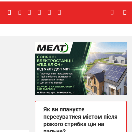
Як ви плануєте
пересуватися містом після
різкого стрибка цін на
пальне?