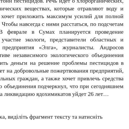
 тонн пестицидов. Речь идет о хлорорганических,
нических веществах, которые отравляют воду и
» хочет приложить максимум усилий для полной
Чтобы навсегда с ними расстаться, по подсчетам
В феврале в Сумах планируется проведение
участие экологи, представители областных и
 предприятия «Элга», журналисты. Андросов
иве независимого экологического объединения
лить деньги на решение проблемы пестицидов в
ает на добровольные пожертвования предприятий,
ельных граждан, а также хочет привлечь средства
го объединения подчеркнул, что при сегодняшнем
а ликвидацию ядохимикатов уйдет 26 лет…
а, виділіть фрагмент тексту та натисніть