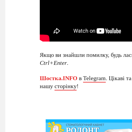
Якщо ви знайшли помилку, будь ласк
Ctrl+Enter
.
Шостка.INFO
в
Telegram
. Цікаві т
нашу
сторінку
!