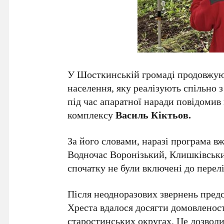
У Шосткинській громаді продовжую
населення, яку реалізують спільно 
під час апаратної наради повідомив
комплексу
Василь Кіктьов.
За його словами, наразі програма вж
Водночас Воронізький, Клишківськи
спочатку не були включені до перелі
Після неодноразових звернень пред
Хреста вдалося досягти домовленост
старостинських округах. Це дозвол