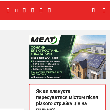
Як ви плануєте
пересуватися містом після
різкого стрибка цін на
пальне?