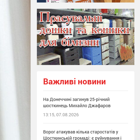
Важливі новини
На Донеччині загинув 25-річний
шосткинець Михайло Джафаров
13:15, 07.08.2026
Ворог атакував кілька старостатів у
Шосткинській громаді: є руйнування і