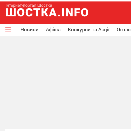
Новини
Афіша
Конкурси та Акції
Огол