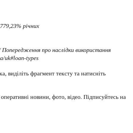
 779,23% річних
/ Попередження про наслідки використання
ua/uk#loan-types
а, виділіть фрагмент тексту та натисніть
а оперативні новини, фото, відео. Підписуйтесь на