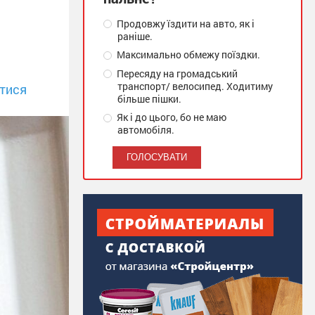
Продовжу їздити на авто, як і
раніше.
Максимально обмежу поїздки.
Пересяду на громадський
транспорт/ велосипед. Ходитиму
тися
більше пішки.
Як і до цього, бо не маю
автомобіля.