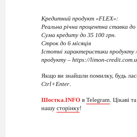
Кредитний продукт «FLEX»:
Реальна річна процентна ставка до
Сума кредиту до 35 100 грн.
Строк до 6 місяців
Істотні характеристики продукту 
продукту – https://limon-credit.com.
Якщо ви знайшли помилку, будь ласк
Ctrl+Enter
.
Шостка.INFO
в
Telegram
. Цікаві т
нашу
сторінку
!