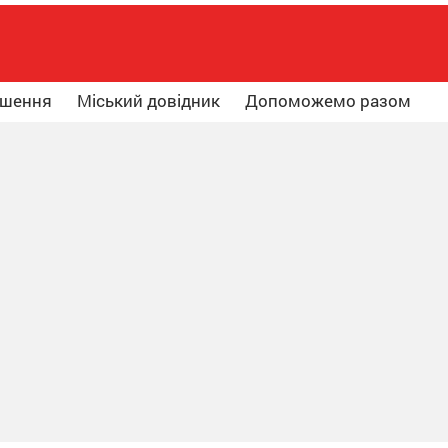
ошення
Міський довідник
Допоможемо разом