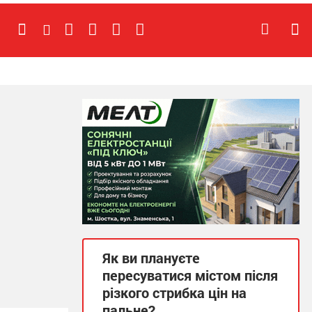
Як ви плануєте
пересуватися містом після
різкого стрибка цін на
пальне?